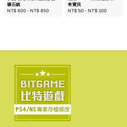
礦石鎮
奇寶貝
Regular
NT$ 600
-
NT$ 850
Regular
NT$ 50
-
NT$ 100
price
price