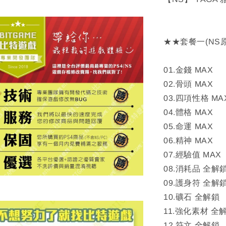
★★套餐一(NS
01.金錢 MAX
02.骨頭 MAX
03.四項性格 MA
04.體格 MAX
05.命運 MAX
06.精神 MAX
07.經驗值 MAX
08.消耗品 全解
09.護身符 全解
10.礦石 全解鎖
11.強化素材 全
12.符文 全解鎖