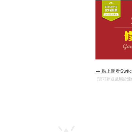
→ 點上圖看Swi
 (寶可夢遊戲屬於