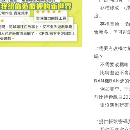
存檔修改：(原
度。
存檔替換：指的
會較多，但可能
🚩需要有改機才
嗎？
不需要改機唷！
比特遊戲不會誇
BAN機BAN號
例如賽季、非法
前比特遊戲自20
還沒遇到玩家
🚩提供帳號密碼
我們不會留存客