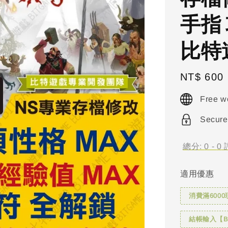
手指 
比特
Regular
NT$ 600
price
Free w
Secure
總分:
0
-
0
適用優惠
消費滿6000
結帳輸入【BI