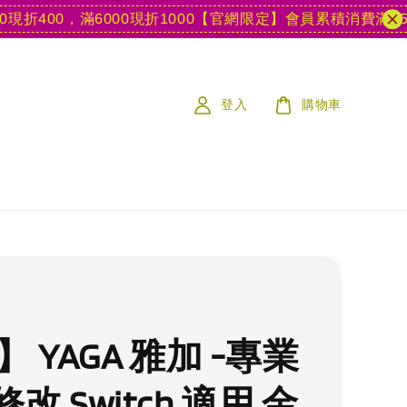
00，滿6000現折1000
【官網限定】會員累積消費滿15款遊戲
登入
購物車
】 YAGA 雅加 -專業
改 Switch 適用 金