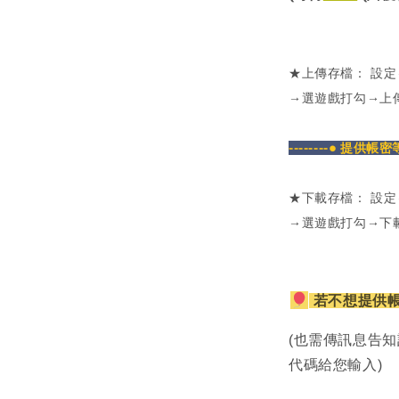
★上傳存檔： 設
→選遊戲打勾→上
--------● 提供帳
★下載存檔： 設
→選遊戲打勾→下
若不想提供
(也需傳訊息告知
代碼給您輸入)