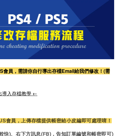
S會員，需請你自行導出存檔Email給我們修改！(需
出導入存檔教學 ←
US會員，上傳存檔提供帳密給小皮編即可處理唷！
較快)、右下方訊息(FB)，告知訂單編號和帳密即可)