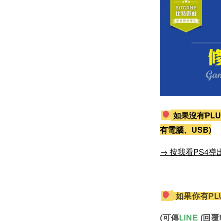
如果沒有PLU
有電腦、USB)
→ 按我看PS4導
如果你有PL
(可傳
LINE
(回覆