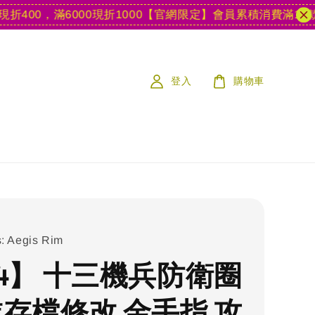
0，滿6000現折1000
【官網限定】會員累積消費滿15款遊戲
登入
購物車
s: Aegis Rim
S4】 十三機兵防衛圈
業存檔修改 金手指 攻