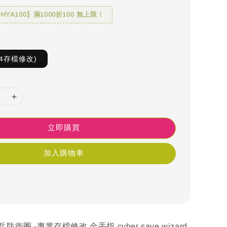
YA100】滿1000折100 無上限！
4存檔修改)
立即購買
加入購物車
防衛圈 -專業存檔修改 金手指 cyber save wizard