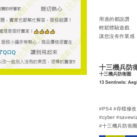
用過的都說讚
輕鬆體驗遊戲
讓您沒有作業感
十三機兵防
十三機兵防衛圏
13 Sentinels: Aeg
#PS4 #存檔修
#cyber #savewi
#十三機兵防衛