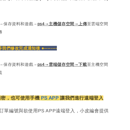
定→保存資料和遊戲→
ps4→主機儲存空間→上傳
至雲端空間
傳
密等我們修改完成通知後 ●--------
定→保存資料和遊戲→
ps4→雲端儲存空間→下載
至主機空間
載
帳密，也可使用手機
PS APP
讓我們進行遠端登入
訂單編號與欲使用PS APP遠端登入，小皮編會提供