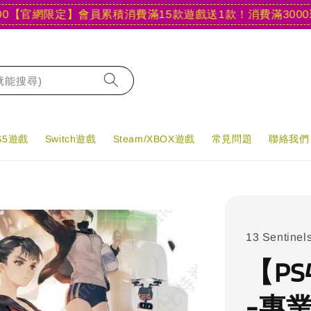
網限定】會員累積消費滿15款遊戲送1款！
消費滿3000現折40
字就能搜尋)
PS5遊戲
Switch遊戲
Steam/XBOX遊戲
常見問題
聯絡我們
13 Sentinel
【P
-專