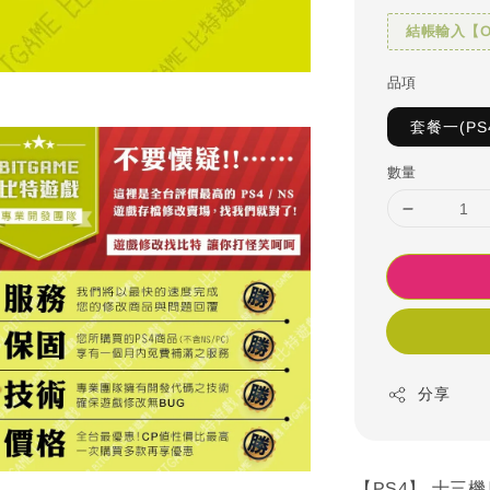
結帳輸入【OH
品項
套餐一(PS
數量
分享
【PS4】 十三機兵