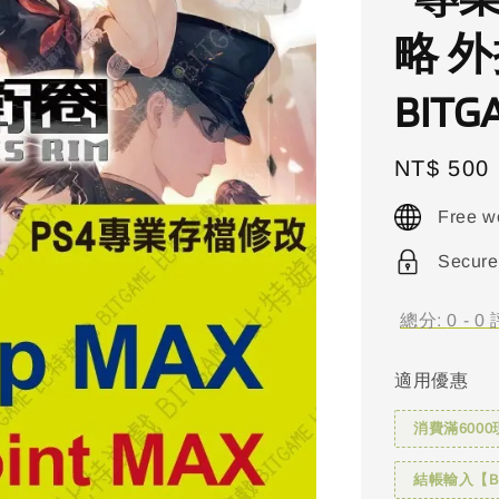
略 
BIT
Regular
NT$ 500
price
Free w
Secure
總分:
0
-
0
適用優惠
消費滿6000
結帳輸入【BI