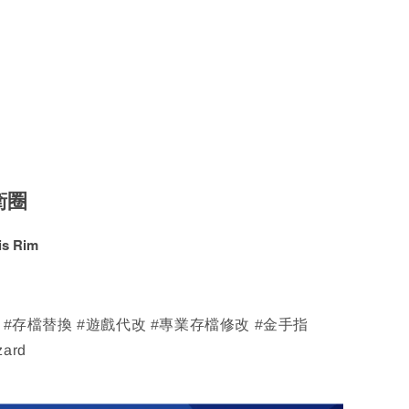
衛圈
is Rim
改 #存檔替換 #遊戲代改 #專業存檔修改 #金手指
zard
圈