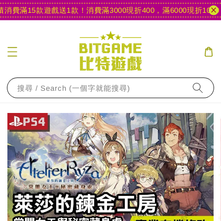
費滿15款遊戲送1款！
消費滿3000現折400，滿6000現折1000
【
搜尋 / Search (一個字就能搜尋)