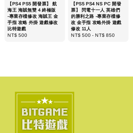
【PS4 PS5 開發票】 航
【PS5 PS4 NS PC 開發
海王 海賊無雙 4 終極版
票】 閃電十一人 英雄們
-專業存檔修改 海賊王 金
的勝利之路 -專業存檔修
手指 攻略 外掛 遊戲修改
改 金手指 攻略外掛 遊戲
比特遊戲
修改 11人
Regular
NT$ 500
Regular
NT$ 500
-
NT$ 850
price
price