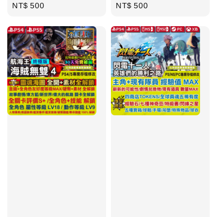
Regular
NT$ 500
Regular
NT$ 500
price
price