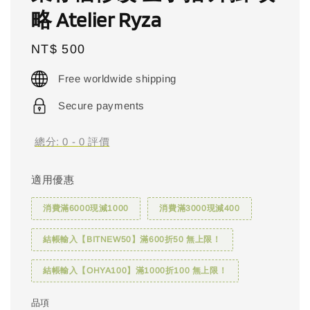
略 Atelier Ryza
Regular
NT$ 500
price
Free worldwide shipping
Secure payments
總分:
0
-
0
評價
適用優惠
消費滿6000現減1000
消費滿3000現減400
結帳輸入【BITNEW50】滿600折50 無上限！
結帳輸入【OHYA100】滿1000折100 無上限！
品項