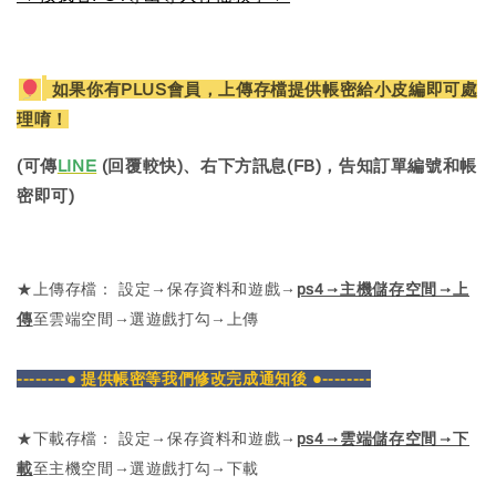
如果你有PLUS會員，上傳存檔提供帳密給小皮編即可處
理唷！
(可傳
LINE
(回覆較快)、右下方訊息(FB)，告知訂單編號和帳
密即可)
★上傳存檔： 設定→保存資料和遊戲→
ps4→主機儲存空間→上
傳
至雲端空間→選遊戲打勾→上傳
--------● 提供帳密等我們修改完成通知後 ●--------
★下載存檔： 設定→保存資料和遊戲→
ps4→雲端儲存空間→下
載
至主機空間→選遊戲打勾→下載