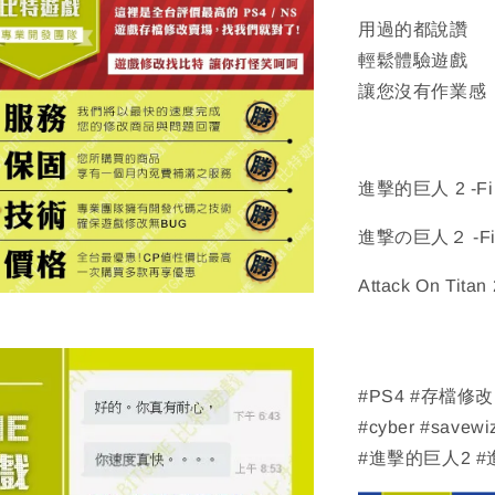
用過的都說讚
輕鬆體驗遊戲
讓您沒有作業感
進擊的巨人 2 -Fina
進撃の巨人２ -Fina
Attack On Titan 
#PS4 #存檔修
#cyber #savewi
#進擊的巨人2 #進擊