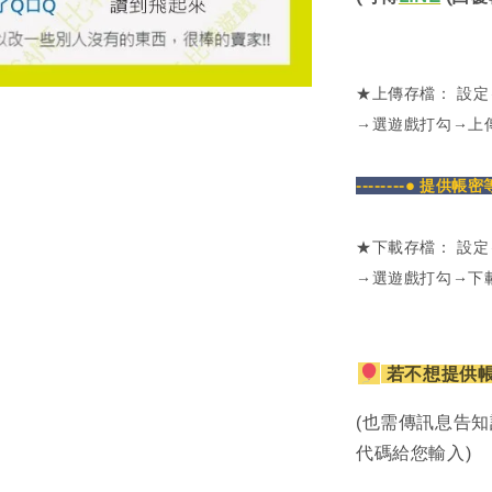
★上傳存檔： 設
→選遊戲打勾→上
--------● 提供帳
★下載存檔： 設
→選遊戲打勾→下
若不想提供
(也需傳訊息告知
代碼給您輸入)