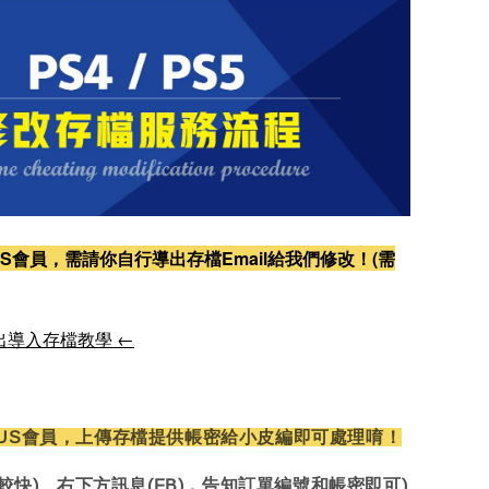
S會員，需請你自行導出存檔Email給我們修改！(需
出導入存檔教學 ←
US會員，上傳存檔提供帳密給小皮編即可處理唷！
較快)、右下方訊息(FB)，告知訂單編號和帳密即可)