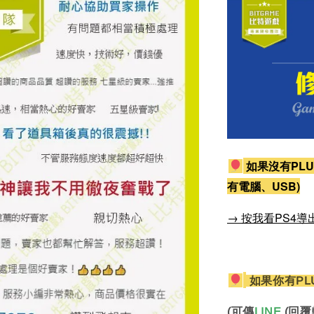
如果沒有PLU
有電腦、USB)
→ 按我看PS4導
如果你有PL
(可傳
LINE
(回覆