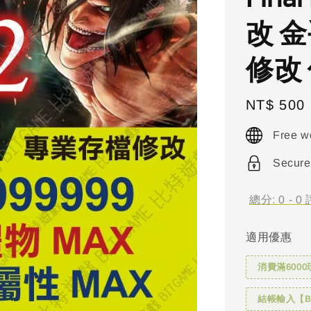
改 金
修改
Regular
NT$ 500
price
Free w
Secure
總分:
0
-
0
適用優惠
消費滿6000
結帳輸入【BI