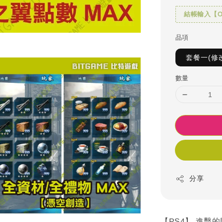
結帳輸入【OH
品項
套餐一(修
數量
分享
【PS4】 進擊的巨人