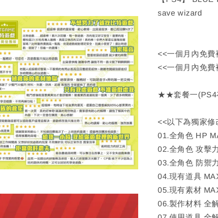
save wizard
<<一個月內免費
<<一個月內免費
★★套餐一(PS
<<以下為獨家修
01.全角色 HP M
02.全角色 攻擊力
03.全角色 防禦力
04.現有道具 MA
05.現有素材 MA
06.製作材料 全
07.使用道具 全