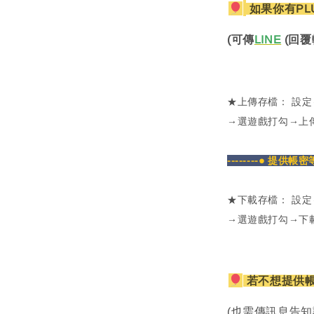
如果你有PL
(可傳
LINE
(回覆
★上傳存檔： 設
→選遊戲打勾→上
--------● 提供帳
★下載存檔： 設
→選遊戲打勾→下
若不想提供
(也需傳訊息告知