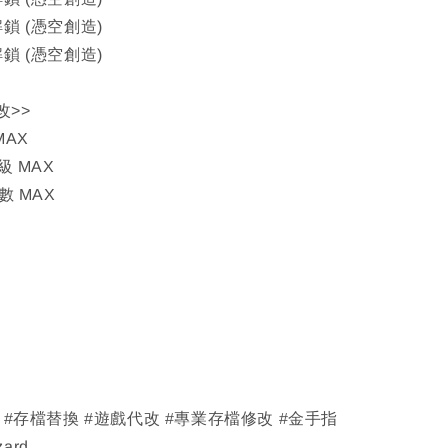
解鎖 (憑空創造)
解鎖 (憑空創造)
改>>
MAX
級 MAX
數 MAX
改 #存檔替換 #遊戲代改 #專業存檔修改 #金手指
zard