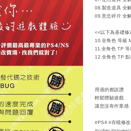
08.製造道具 全
09.意念碎片 全
<<以下為基礎修
10.全角色 等級 
11.全角色 TP 等
12.全角色 TP 點
用過的都說讚
輕鬆體驗遊戲
讓您沒有作業感
#PS4 #存檔修
#cyber #savewi