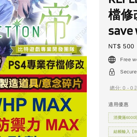
檔修改
save 
Regular
NT$ 500
price
Free w
Secure
總分:
0
-
0
適用優惠
消費滿6000
結帳輸入【BI