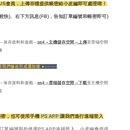
US會員，上傳存檔提供帳密給小皮編即可處理唷！
較快)、右下方訊息(FB)，告知訂單編號和帳密即可)
定→保存資料和遊戲→
ps4→主機儲存空間→上傳
至雲端空間
傳
密等我們修改完成通知後 ●--------
定→保存資料和遊戲→
ps4→雲端儲存空間→下載
至主機空間
載
帳密，也可使用手機
PS APP
讓我們進行遠端登入
訂單編號與欲使用PS APP遠端登入，小皮編會提供