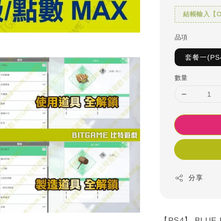
結帳輸入【OH
品項
套餐一(PS
數量
分享
【PS4】 BLUE 