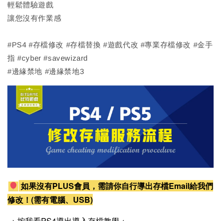
輕鬆體驗遊戲
讓您沒有作業感
#PS4 #存檔修改 #存檔替換 #遊戲代改 #專業存檔修改 #金手
指 #cyber #savewizard
#邊緣禁地 #邊緣禁地3
如果沒有PLUS會員，需請你自行導出存檔Email給我們
修改！(需有電腦、USB)
→ 按我看PS4導出導入存檔教學 ←