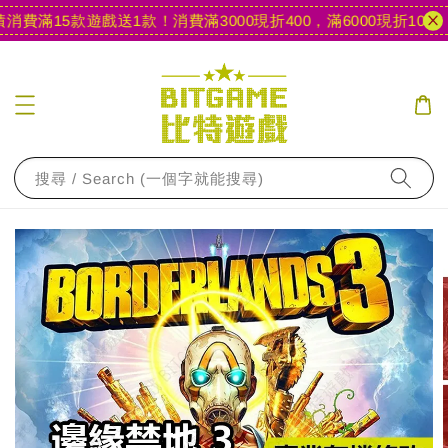
費滿15款遊戲送1款！
消費滿3000現折400，滿6000現折1000
【
搜尋 / Search (一個字就能搜尋)