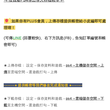
如果你有PLUS會員，上傳存檔提供帳密給小皮編即可處
理唷！
(可傳
LINE
(回覆較快)、右下方訊息(FB)，告知訂單編號和帳
密即可)
★上傳存檔： 設定→保存資料和遊戲→
ps4→主機儲存空間→上
傳
至雲端空間→選遊戲打勾→上傳
--------● 提供帳密等我們修改完成通知後 ●--------
★下載存檔： 設定→保存資料和遊戲→
ps4→雲端儲存空間→下
載
至主機空間→選遊戲打勾→下載