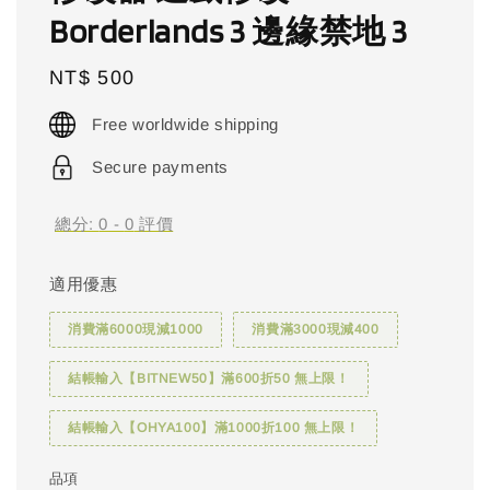
Borderlands 3 邊緣禁地 3
Regular
NT$ 500
price
Free worldwide shipping
Secure payments
總分:
0
-
0
評價
適用優惠
消費滿6000現減1000
消費滿3000現減400
結帳輸入【BITNEW50】滿600折50 無上限！
結帳輸入【OHYA100】滿1000折100 無上限！
品項