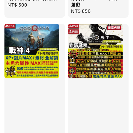
遊戲
Regular
NT$ 500
Regular
NT$ 850
price
price