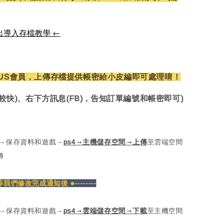
出導入存檔教學 ←
US會員，上傳存檔提供帳密給小皮編即可處理唷！
較快)、右下方訊息(FB)，告知訂單編號和帳密即可)
定→保存資料和遊戲→
ps4→主機儲存空間→上傳
至雲端空間
傳
密等我們修改完成通知後 ●--------
定→保存資料和遊戲→
ps4→雲端儲存空間→下載
至主機空間