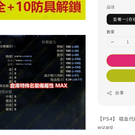
品項
套餐一(存
數量
分享
【PS4】 噬血代碼
wizard