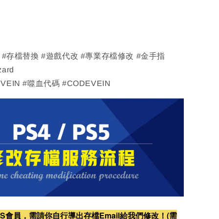
改 #存檔替換 #遊戲代改 #專業存檔修改 #金手指
zard
EIN #噬血代碼 #CODEVEIN
S會員，需請你自行導出存檔Email給我們修改！(需