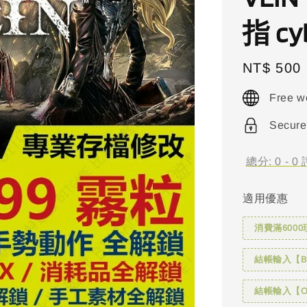
指 cyb
Regular
NT$ 500
price
Free w
Secure
總分:
0
-
0
適用優惠
消費滿6000
結帳輸入【BI
結帳輸入【OH