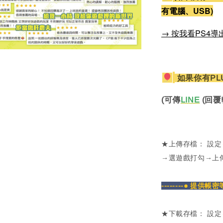
有電腦、USB)
→ 按我看PS4導
如果你有PL
(可傳
LINE
(回覆
★上傳存檔： 設
→選遊戲打勾→上
--------● 提供帳
★下載存檔： 設