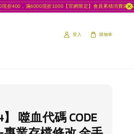
00，滿6000現折1000
【官網限定】會員累積消費滿15款遊戲
登入
購物車
4】 噬血代碼 CODE
N -專業存檔修改 金手