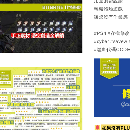
用過的都說讚
輕鬆體驗遊戲
讓您沒有作業感
#PS4 #存檔修
#cyber #savewi
#噬血代碼CODEV
如果沒有PLU