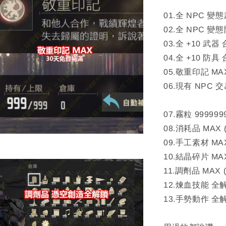
01.全 NPC 變
02.全 NPC 變
03.全 +10 武器
04.全 +10 防具
05.敬重印記 MA
06.現有 NPC 
07.霧粒 999999
08.消耗品 MAX
09.手工素材 MA
10.結晶碎片 MA
11.調劑品 MAX
12.煉血技能 全
13.手勢動作 全