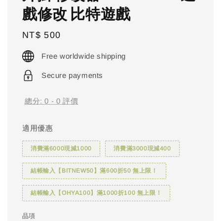
戲修改 比特遊戲
Regular
NT$ 500
price
Free worldwide shipping
Secure payments
總分:
0
-
0
評價
適用優惠
消費滿6000現減1000
消費滿3000現減400
結帳輸入【BITNEW50】滿600折50 無上限！
結帳輸入【OHYA100】滿1000折100 無上限！
品項