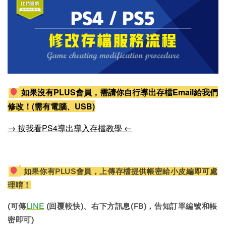
如果沒有PLUS會員，需請你自行導出存檔Email給我們
修改！(需有電腦、USB)
→ 按我看PS4導出導入存檔教學 ←
如果你有PLUS會員，上傳存檔提供帳密給小皮編即可處
理唷！
(可傳
LINE
(回覆較快)、右下方訊息(FB)，告知訂單編號和帳
密即可)