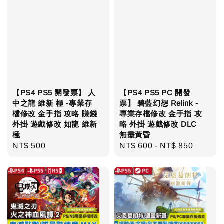
【PS4 PS5 開發票】 人
【PS4 PS5 PC 開發
中之龍 維新 極 -專業存
票】 碧藍幻想 Relink -
檔修改 金手指 攻略 賺錢
專業存檔修改 金手指 攻
外掛 遊戲修改 如龍 維新
略 外掛 遊戲修改 DLC
極
無盡黃昏
Regular
NT$ 500
Regular
NT$ 600
-
NT$ 850
price
price