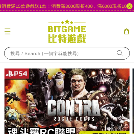
費滿15款遊戲送1款！
消費滿3000現折400，滿6000現折1000
【
搜尋 / Search (一個字就能搜尋)