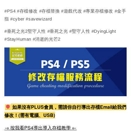
#PS4 #存檔修改 #存檔替換 #遊戲代改 #專業存檔修改 #金手
指 #cyber #savewizard
#垂死之光2堅守人性 #垂死之光 #堅守人性 #DyingLight
#StayHuman #消逝的光芒2
如果沒有PLUS會員，需請你自行導出存檔Email給我們
修改！(需有電腦、USB)
→ 按我看PS4導出導入存檔教學 ←