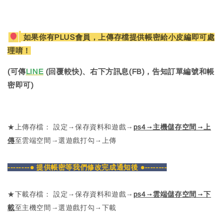
如果你有PLUS會員，上傳存檔提供帳密給小皮編即可處
理唷！
(可傳
LINE
(回覆較快)、右下方訊息(FB)，告知訂單編號和帳
密即可)
★上傳存檔： 設定→保存資料和遊戲→
ps4→主機儲存空間→上
傳
至雲端空間→選遊戲打勾→上傳
--------● 提供帳密等我們修改完成通知後 ●--------
★下載存檔： 設定→保存資料和遊戲→
ps4→雲端儲存空間→下
載
至主機空間→選遊戲打勾→下載