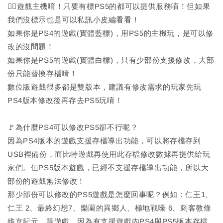
🙅‍♂️遊戲主機唷！只要有標PS5的都可以提供服務唷！但如果
我們沒標示也是可以私訊小皮編看看！
如果你是PS4的遊戲(實體藍標)，用PS5的主機玩，是可以修
改的沒問題！
如果你是PS5的遊戲(實體白標)，只有少部份支援修改，大部
份只能替換存檔唷！
數位版遊戲很多都是雙版本，建議有修改需求的玩家先玩
PS4版本修改後再存去PS5玩唷！
🚩為什麼PS4可以修改PS5卻不行呢？
因為PS4版本的遊戲支援存檔導出功能，可以將存檔存到
USB裡備份，而比特遊戲再使用此存檔修改數據再提供給玩
家們。但PS5版本遊戲，已經不支援存檔導出功能，所以大
部份的遊戲無法修改！
那少部份可以修改的PS5遊戲是怎麼回事呢？例如：仁王1、
仁王 2、最終幻想7、樂園的異鄉人、極地戰嚎 6、刺客教條
維京紀元…等遊戲，因為有支援遊戲內PS4與PS5版本存檔