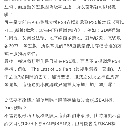
互傳，而這類的遊戲因為版本互通，所以當然就可以修改
囉！
再來是大部份PS5遊戲支援PS4存檔繼承到PS5版本玩《可以
向上(新版)繼承，無法向下(舊版)轉存》，例如：SD鋼彈激
鬥同盟、艾爾登法環、地平線西域禁地、對馬戰鬼、電馭叛
客2077…等遊戲，所以常見的PS5遊戲是使用存檔替換的方
式來服務玩家們。
最後一種遊戲類型則是只能在PS5玩，而且不支援繼承PS4
存檔，例如：The Last of Us Part I(最後生還者一部曲)、人
中之龍7光與闇的去向、黑街聖徒、鬼滅之刃火之神血風譚…
等遊戲，這種遊戲小皮編就只能幫大家加油加油加油囉！
🚩需要有改機才能使用嗎？購買存檔修改會照成BAN機、
BAN號嗎？
不需要改機唷！改機風險大這由我們來承擔。比特遊戲不會
誇大口說100%不會BAN機BAN號，但可能會造成BAN機