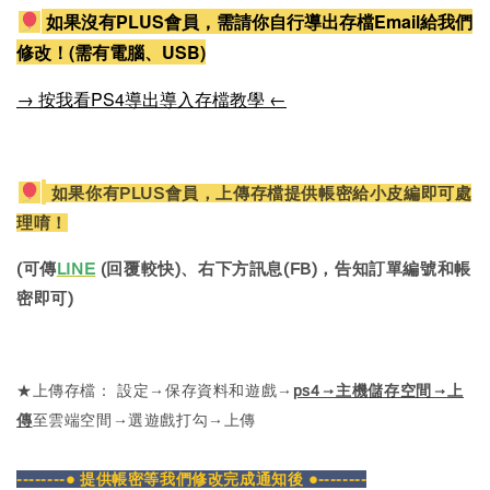
如果沒有PLUS會員，需請你自行導出存檔Email給我們
修改！(需有電腦、USB)
→ 按我看PS4導出導入存檔教學 ←
如果你有PLUS會員，上傳存檔提供帳密給小皮編即可處
理唷！
(可傳
LINE
(回覆較快)、右下方訊息(FB)，告知訂單編號和帳
密即可)
★上傳存檔： 設定→保存資料和遊戲→
ps4→主機儲存空間→上
傳
至雲端空間→選遊戲打勾→上傳
--------● 提供帳密等我們修改完成通知後 ●--------