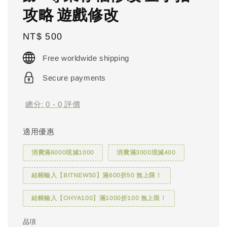
攻略 遊戲修改
Regular
NT$ 500
price
Free worldwide shipping
Secure payments
總分:
0
-
0
評價
適用優惠
消費滿6000現減1000
消費滿3000現減400
結帳輸入【BITNEW50】滿600折50 無上限！
結帳輸入【OHYA100】滿1000折100 無上限！
品項