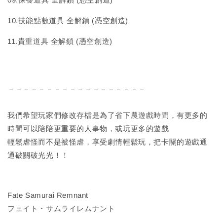
10.技能點數道具 全解鎖 (憑空創造)
11.貴重道具 全解鎖 (憑空創造)
－－－－－－－－－－－－－－－－－－
我們希望玩家們修改存檔是為了省下農遊戲時間，有更多的
時間可以陪陪更重要的人事物，或玩更多的遊戲
輕鬆虐怪而不是被怪虐，享受劇情輕鬆玩，把卡關的遊戲通
通破關破光光！！
Fate Samurai Remnant
フェイト・サムライレムナント