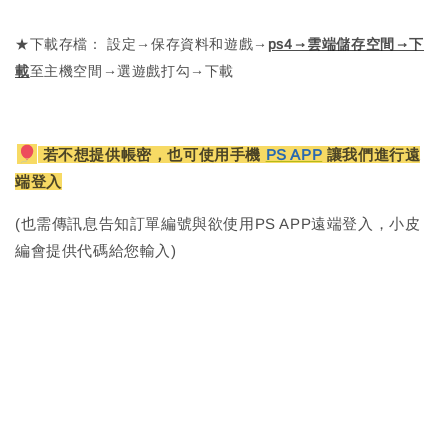
★下載存檔： 設定→保存資料和遊戲→
ps4→雲端儲存空間→下
載
至主機空間→選遊戲打勾→下載
若不想提供帳密，也可使用手機
PS APP
讓我們進行遠
端登入
(也需傳訊息告知訂單編號與欲使用PS APP遠端登入，小皮
編會提供代碼給您輸入)