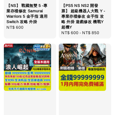
【NS】 戰國無雙 5 -專
【PS5 NS NS2 開發
業存檔修改 Samurai
票】 超級機器人大戰 Y -
Warriors 5 金手指 適用
專業存檔修改 金手指 攻
Switch 攻略 外掛
略 外掛 遊戲修改 機戰Y
超機Y
Regular
NT$ 600
Regular
NT$ 600
-
NT$ 850
price
price