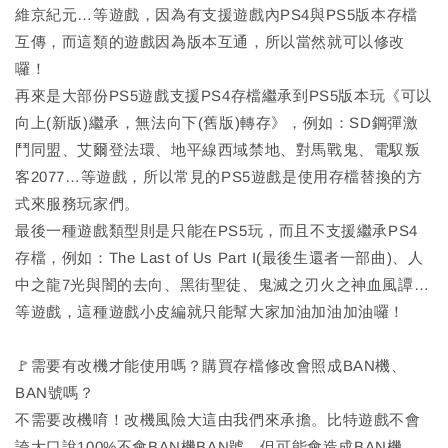
維京紀元…等遊戲，因為有支援遊戲內PS4與PS5版本存檔
互傳，而這類的遊戲因為版本互通，所以當然就可以修改
囉！
再來是大部份PS5遊戲支援PS4存檔繼承到PS5版本玩《可以
向上(新版)繼承，無法向下(舊版)轉存》，例如：SD鋼彈激
鬥同盟、艾爾登法環、地平線西域禁地、對馬戰鬼、電馭叛
客2077…等遊戲，所以常見的PS5遊戲是使用存檔替換的方
式來服務玩家們。
最後一種遊戲類型則是只能在PS5玩，而且不支援繼承PS4
存檔，例如：The Last of Us Part I(最後生還者一部曲)、人
中之龍7光與闇的去向、黑街聖徒、鬼滅之刃火之神血風譚…
等遊戲，這種遊戲小皮編就只能幫大家加油加油加油囉！
🚩需要有改機才能使用嗎？購買存檔修改會照成BAN機、
BAN號嗎？
不需要改機唷！改機風險大這由我們來承擔。比特遊戲不會
誇大口說100%不會BAN機BAN號，但可能會造成BAN機