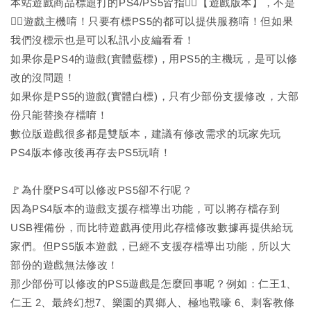
本站遊戲商品標題打的PS4/PS5皆指🙆‍♂️【遊戲版本】，不是
🙅‍♂️遊戲主機唷！只要有標PS5的都可以提供服務唷！但如果
我們沒標示也是可以私訊小皮編看看！
如果你是PS4的遊戲(實體藍標)，用PS5的主機玩，是可以修
改的沒問題！
如果你是PS5的遊戲(實體白標)，只有少部份支援修改，大部
份只能替換存檔唷！
數位版遊戲很多都是雙版本，建議有修改需求的玩家先玩
PS4版本修改後再存去PS5玩唷！
🚩為什麼PS4可以修改PS5卻不行呢？
因為PS4版本的遊戲支援存檔導出功能，可以將存檔存到
USB裡備份，而比特遊戲再使用此存檔修改數據再提供給玩
家們。但PS5版本遊戲，已經不支援存檔導出功能，所以大
部份的遊戲無法修改！
那少部份可以修改的PS5遊戲是怎麼回事呢？例如：仁王1、
仁王 2、最終幻想7、樂園的異鄉人、極地戰嚎 6、刺客教條