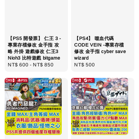
【PS5 開發票】 仁王 3 -
【PS4】 噬血代碼
專業存檔修改 金手指 攻
CODE VEIN -專業存檔
略 外掛 遊戲修改 仁王3
修改 金手指 cyber save
Nioh3 比特遊戲 bitgame
wizard
Regular
NT$ 600
-
NT$ 850
Regular
NT$ 500
price
price