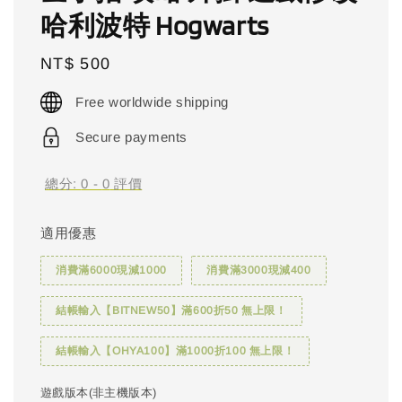
哈利波特 Hogwarts
Regular
NT$ 500
price
Free worldwide shipping
Secure payments
總分:
0
-
0
評價
適用優惠
消費滿6000現減1000
消費滿3000現減400
結帳輸入【BITNEW50】滿600折50 無上限！
結帳輸入【OHYA100】滿1000折100 無上限！
遊戲版本(非主機版本)