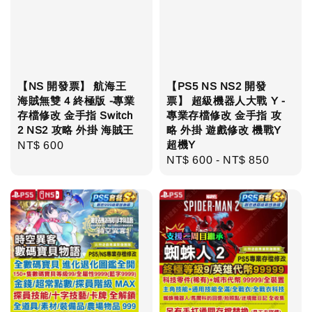
【NS 開發票】 航海王
【PS5 NS NS2 開發
海賊無雙 4 終極版 -專業
票】 超級機器人大戰 Y -
存檔修改 金手指 Switch
專業存檔修改 金手指 攻
2 NS2 攻略 外掛 海賊王
略 外掛 遊戲修改 機戰Y
超機Y
Regular
NT$ 600
Regular
NT$ 600
-
NT$ 850
price
price