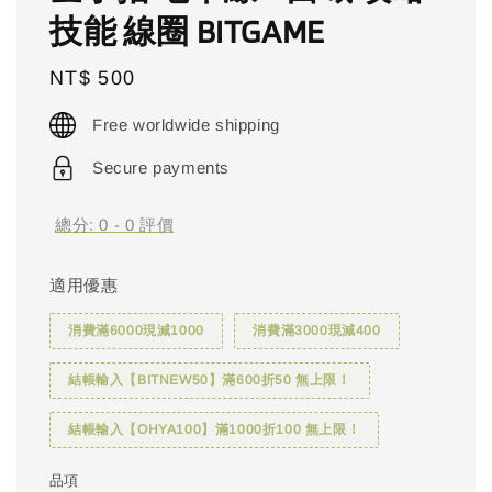
技能 線圈 BITGAME
Regular
NT$ 500
price
Free worldwide shipping
Secure payments
總分:
0
-
0
評價
適用優惠
消費滿6000現減1000
消費滿3000現減400
結帳輸入【BITNEW50】滿600折50 無上限！
結帳輸入【OHYA100】滿1000折100 無上限！
品項