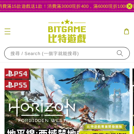
滿15款遊戲送1款！
消費滿3000現折400，滿6000現折1000
【官
搜尋 / Search (一個字就能搜尋)