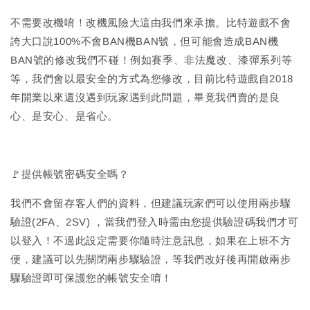
不需要改機唷！改機風險大這由我們來承擔。比特遊戲不會
誇大口說100%不會BAN機BAN號，但可能會造成BAN機
BAN號的修改我們不碰！例如賽季、非法魔改、漆彈系列等
等，我們會以最安全的方式為您修改，目前比特遊戲自2018
年開業以來還沒遇到玩家遇到此問題，畢竟我們賣的是良
心、是安心、是省心。
🚩提供帳號密碼安全嗎？
我們不會留存客人們的資料，但建議玩家們可以使用兩步驟
驗證(2FA、2SV) ，當我們登入時需由您提供驗證碼我們才可
以登入！不過此設定需要你隨時注意訊息，如果在上班不方
便，建議可以先關閉兩步驟驗證，等我們改好後再開啟兩步
驟驗證即可保護您的帳號安全唷！