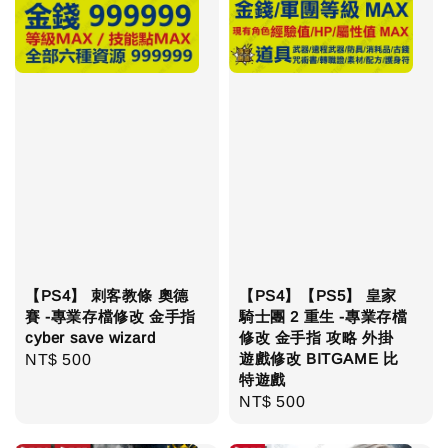
【PS4】 刺客教條 奧德
【PS4】【PS5】 皇家
賽 -專業存檔修改 金手指
騎士團 2 重生 -專業存檔
cyber save wizard
修改 金手指 攻略 外掛
遊戲修改 BITGAME 比
Regular
NT$ 500
特遊戲
price
Regular
NT$ 500
price