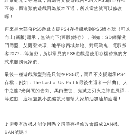
維京紀元…等遊戲，因為有支援遊戲內PS4與PS5版本存檔
互傳，而這類的遊戲因為版本互通，所以當然就可以修改
囉！
再來是大部份PS5遊戲支援PS4存檔繼承到PS5版本玩《可以
向上(新版)繼承，無法向下(舊版)轉存》，例如：SD鋼彈激
鬥同盟、艾爾登法環、地平線西域禁地、對馬戰鬼、電馭叛
客2077…等遊戲，所以常見的PS5遊戲是使用存檔替換的方
式來服務玩家們。
最後一種遊戲類型則是只能在PS5玩，而且不支援繼承PS4
存檔，例如：The Last of Us Part I(最後生還者一部曲)、人
中之龍7光與闇的去向、黑街聖徒、鬼滅之刃火之神血風譚…
等遊戲，這種遊戲小皮編就只能幫大家加油加油加油囉！
🚩需要有改機才能使用嗎？購買存檔修改會照成BAN機、
BAN號嗎？