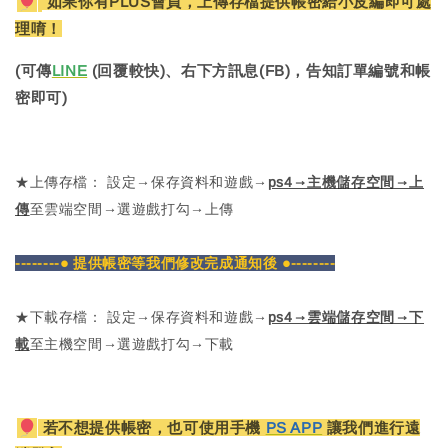
如果你有PLUS會員，上傳存檔提供帳密給小皮編即可處
理唷！
(可傳
LINE
(回覆較快)、右下方訊息(FB)，告知訂單編號和帳
密即可)
★上傳存檔： 設定→保存資料和遊戲→
ps4→主機儲存空間→上
傳
至雲端空間→選遊戲打勾→上傳
--------● 提供帳密等我們修改完成通知後 ●--------
★下載存檔： 設定→保存資料和遊戲→
ps4→雲端儲存空間→下
載
至主機空間→選遊戲打勾→下載
若不想提供帳密，也可使用手機
PS APP
讓我們進行遠