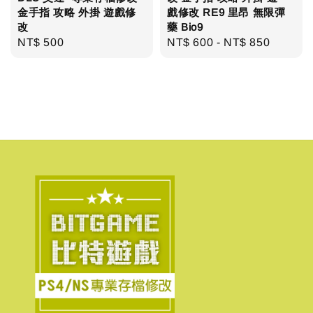
金手指 攻略 外掛 遊戲修
戲修改 RE9 里昂 無限彈
改
藥 Bio9
Regular
NT$ 500
Regular
NT$ 600
-
NT$ 850
price
price