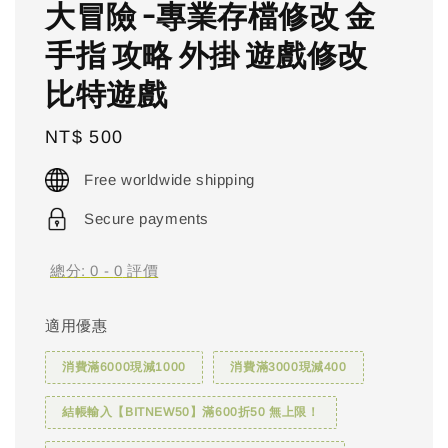
大冒險 -專業存檔修改 金
手指 攻略 外掛 遊戲修改
比特遊戲
Regular
NT$ 500
price
Free worldwide shipping
Secure payments
總分:
0
-
0
評價
適用優惠
消費滿6000現減1000
消費滿3000現減400
結帳輸入【BITNEW50】滿600折50 無上限！