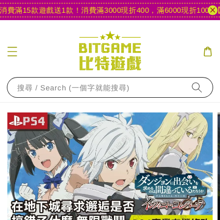
費滿15款遊戲送1款！
消費滿3000現折400，滿6000現折1000
【
搜尋 / Search (一個字就能搜尋)