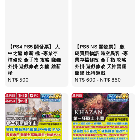
【PS4 PS5 開發票】 人
【PS5 NS 開發票】 數
中之龍 維新 極 -專業存
碼寶貝物語 時空異客 -專
檔修改 金手指 攻略 賺錢
業存檔修改 金手指 攻略
外掛 遊戲修改 如龍 維新
外掛 遊戲修改 天神雷霆
極
圖鑑 比特遊戲
Regular
NT$ 500
Regular
NT$ 600
-
NT$ 850
price
price