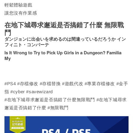
輕鬆體驗遊戲
讓您沒有作業感
在地下城尋求邂逅是否搞錯了什麼 無限戰
鬥
ダンジョンに出会いを求めるのは間違っているだろうか イン
フィニト・コンバーテ
Is It Wrong to Try to Pick Up Girls in a Dungeon? Familia
My
#PS4 #存檔修改 #存檔替換 #遊戲代改 #專業存檔修改 #金手
指 #cyber #savewizard
#在地下城尋求邂逅是否搞錯了什麼無限戰鬥 #在地下城尋求
邂逅是否搞錯了什麼 #無限戰鬥