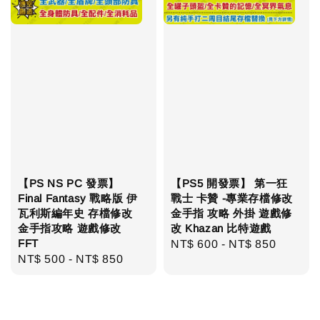
【PS NS PC 發票】
【PS5 開發票】 第一狂
Final Fantasy 戰略版 伊
戰士 卡贊 -專業存檔修改
瓦利斯編年史 存檔修改
金手指 攻略 外掛 遊戲修
金手指攻略 遊戲修改
改 Khazan 比特遊戲
FFT
Regular
NT$ 600
-
NT$ 850
Regular
NT$ 500
-
NT$ 850
price
price