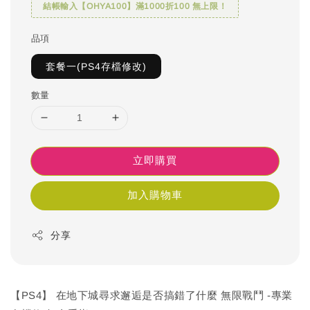
結帳輸入【OHYA100】滿1000折100 無上限！
品項
套餐一(PS4存檔修改)
數量
立即購買
加入購物車
分享
【PS4】 在地下城尋求邂逅是否搞錯了什麼 無限戰鬥 -專業