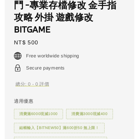
鬥 -專業存檔修改 金手指
攻略 外掛 遊戲修改
BITGAME
Regular
NT$ 500
price
Free worldwide shipping
Secure payments
總分:
0
-
0
評價
適用優惠
消費滿6000現減1000
消費滿3000現減400
結帳輸入【BITNEW50】滿600折50 無上限！