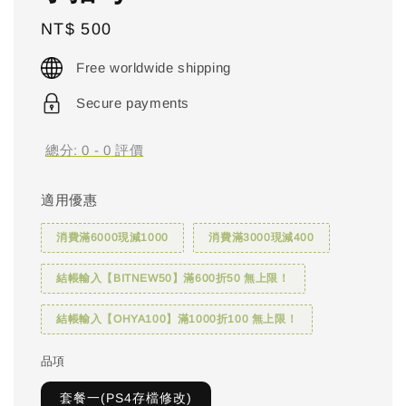
Regular
NT$ 500
price
Free worldwide shipping
Secure payments
總分:
0
-
0
評價
適用優惠
消費滿6000現減1000
消費滿3000現減400
結帳輸入【BITNEW50】滿600折50 無上限！
結帳輸入【OHYA100】滿1000折100 無上限！
品項
套餐一(PS4存檔修改)