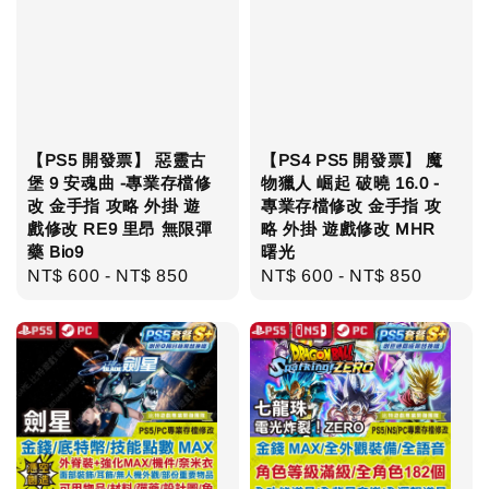
【PS5 開發票】 惡靈古
【PS4 PS5 開發票】 魔
堡 9 安魂曲 -專業存檔修
物獵人 崛起 破曉 16.0 -
改 金手指 攻略 外掛 遊
專業存檔修改 金手指 攻
戲修改 RE9 里昂 無限彈
略 外掛 遊戲修改 MHR
藥 Bio9
曙光
Regular
NT$ 600
-
NT$ 850
Regular
NT$ 600
-
NT$ 850
price
price