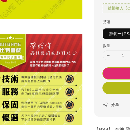
結帳輸入【OH
品項
套餐一(PS
數量
分享
【PS4】 奇納 靈魂