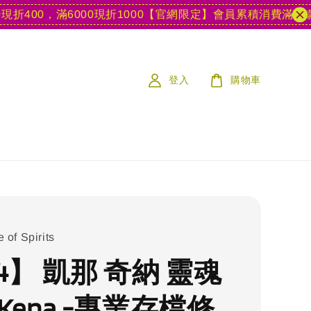
00，滿6000現折1000
【官網限定】會員累積消費滿15款遊戲
登入
購物車
 of Spirits
4】 凱那 奇納 靈魂
Kena -專業存檔修