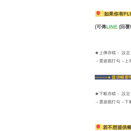
如果你有PL
(可傳
LINE
(回覆
★上傳存檔： 設
→選遊戲打勾→上
--------● 提供帳
★下載存檔： 設
→選遊戲打勾→下
若不想提供