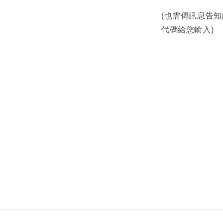
(也需傳訊息告知
代碼給您輸入)