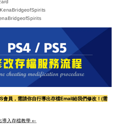
zard
aBridgeofSpirits
ridgeofSpirits
S會員，需請你自行導出存檔Email給我們修改！(需
出導入存檔教學 ←