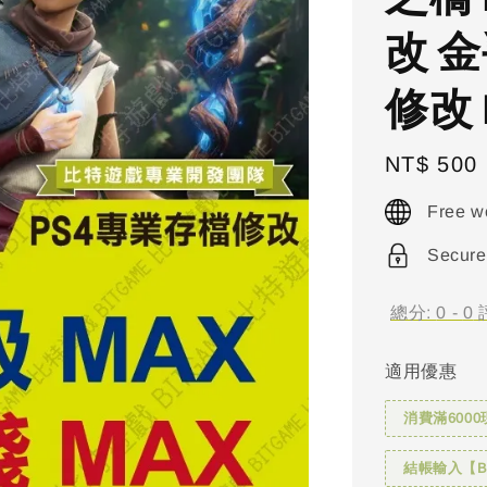
改 金
修改 
Regular
NT$ 500
price
Free w
Secure
總分:
0
-
0
適用優惠
消費滿6000
結帳輸入【BI