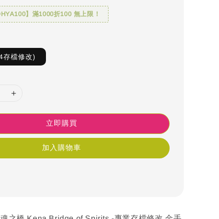
YA100】滿1000折100 無上限！
4存檔修改)
立即購買
加入購物車
之橋 Kena Bridge of Spirits -專業存檔修改 金手