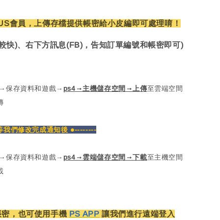
US會員，上傳存檔提供帳密給小皮編即可處理唷！
較快)、右下方訊息(FB)，告知訂單編號和帳密即可)
定→保存資料和遊戲→
ps4→主機儲存空間→上傳
至雲端空間
傳
密等我們修改完成通知後 ●--------
定→保存資料和遊戲→
ps4→雲端儲存空間→下載
至主機空間
載
帳密，也可使用手機
PS APP
讓我們進行遠端登入