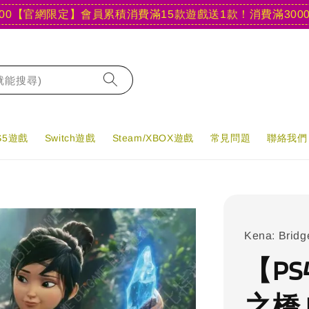
官網限定】會員累積消費滿15款遊戲送1款！
消費滿3000現折4
字就能搜尋)
PS5遊戲
Switch遊戲
Steam/XBOX遊戲
常見問題
聯絡我們
Kena: Bridge
【PS
之橋 