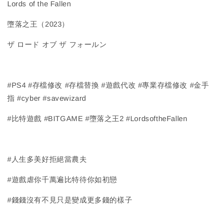
Lords of the Fallen
墮落之王（2023）
ザ ロード オブ ザ フォールン
#PS4 #存檔修改 #存檔替換 #遊戲代改 #專業存檔修改 #金手
指 #cyber #savewizard
#比特遊戲 #BITGAME #墮落之王2 #LordsoftheFallen
#人生多美好拒絕當農夫
#遊戲虐你千萬遍比特待你如初戀
#錢錢沒有不見只是變成更多錢的樣子