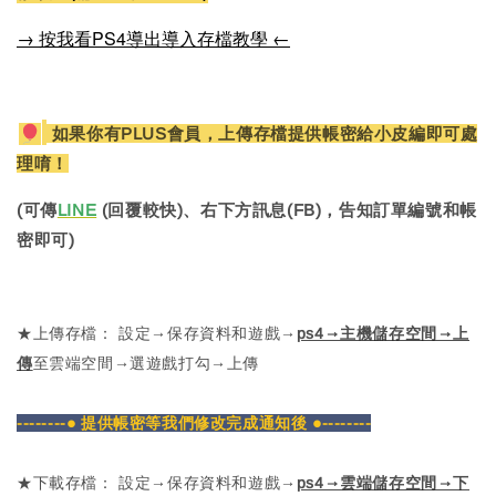
→ 按我看PS4導出導入存檔教學 ←
如果你有PLUS會員，上傳存檔提供帳密給小皮編即可處
理唷！
(可傳
LINE
(回覆較快)、右下方訊息(FB)，告知訂單編號和帳
密即可)
★上傳存檔： 設定→保存資料和遊戲→
ps4→主機儲存空間→上
傳
至雲端空間→選遊戲打勾→上傳
--------● 提供帳密等我們修改完成通知後 ●--------
★下載存檔： 設定→保存資料和遊戲→
ps4→雲端儲存空間→下