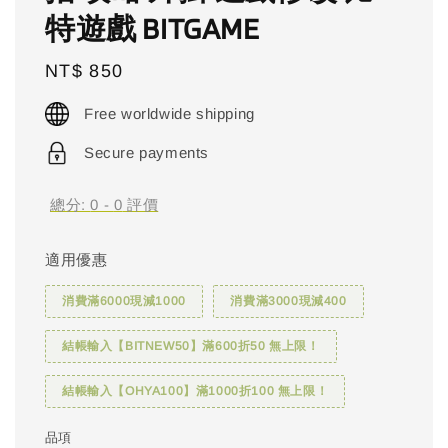
特遊戲 BITGAME
Regular
NT$ 850
price
Free worldwide shipping
Secure payments
總分:
0
-
0
評價
適用優惠
消費滿6000現減1000
消費滿3000現減400
結帳輸入【BITNEW50】滿600折50 無上限！
結帳輸入【OHYA100】滿1000折100 無上限！
品項