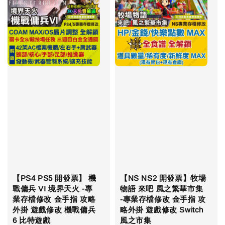
【PS4 PS5 開發票】 機
【NS NS2 開發票】牧場
戰傭兵 VI 境界天火 -專
物語 來吧 風之繁華市集
業存檔修改 金手指 攻略
-專業存檔修改 金手指 攻
外掛 遊戲修改 機戰傭兵
略外掛 遊戲修改 Switch
6 比特遊戲
風之市集