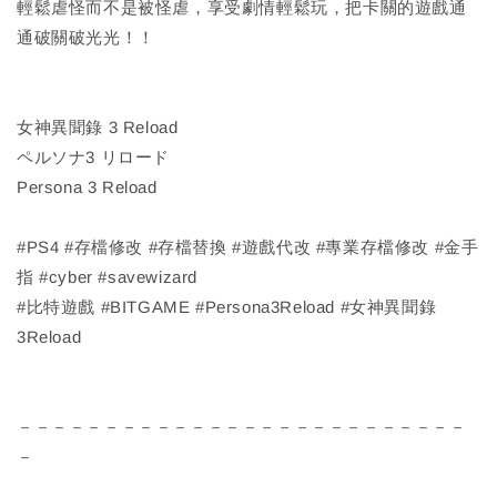
輕鬆虐怪而不是被怪虐，享受劇情輕鬆玩，把卡關的遊戲通
通破關破光光！！
女神異聞錄 3 Reload
ペルソナ3 リロード
Persona 3 Reload
#PS4 #存檔修改 #存檔替換 #遊戲代改 #專業存檔修改 #金手
指 #cyber #savewizard
#比特遊戲 #BITGAME #Persona3Reload #女神異聞錄
3Reload
－－－－－－－－－－－－－－－－－－－－－－－－－－
－