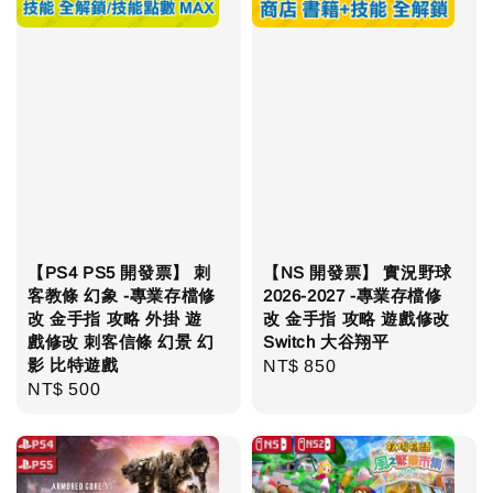
【PS4 PS5 開發票】 刺
【NS 開發票】 實況野球
客教條 幻象 -專業存檔修
2026-2027 -專業存檔修
改 金手指 攻略 外掛 遊
改 金手指 攻略 遊戲修改
戲修改 刺客信條 幻景 幻
Switch 大谷翔平
影 比特遊戲
Regular
NT$ 850
Regular
NT$ 500
price
price