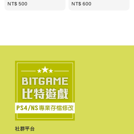
Regular
NT$ 500
Regular
NT$ 600
price
price
社群平台