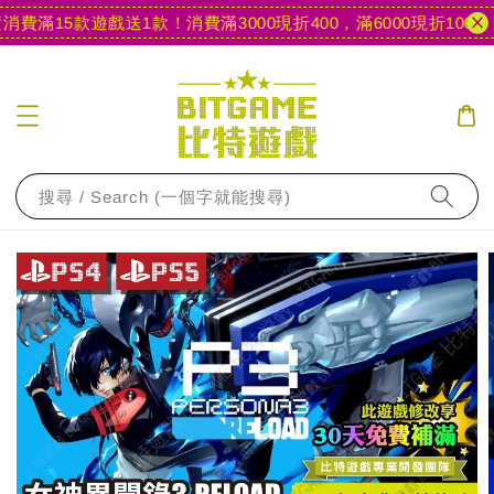
費滿15款遊戲送1款！
消費滿3000現折400，滿6000現折1000
【
搜尋 / Search (一個字就能搜尋)