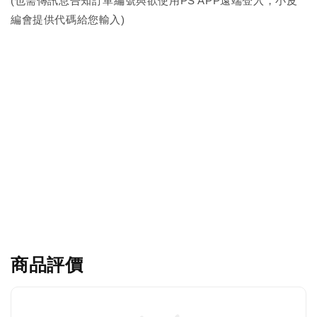
(也需傳訊息告知訂單編號與欲使用PS APP遠端登入，小皮
編會提供代碼給您輸入)
商品評價