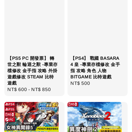
【PS5 PC 開發票】 轉
【PS4】 戰國 BASARA
世之獸 輪迴之獸 -專業存
4 皇 -專業存檔修改 金手
檔修改 金手指 攻略 外掛
指 攻略 角色 人物
遊戲修改 STEAM 比特
BITGAME 比特遊戲
遊戲
Regular
NT$ 500
Regular
NT$ 600
-
NT$ 850
price
price