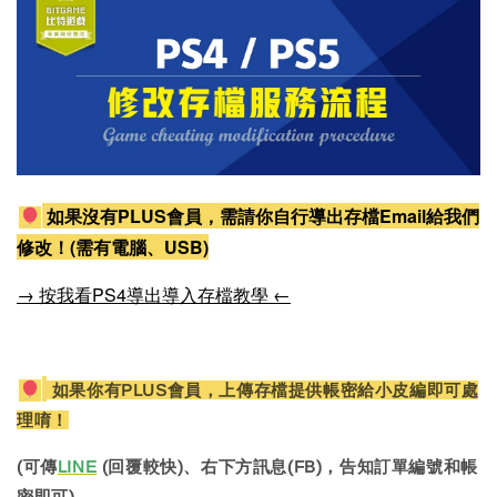
如果沒有PLUS會員，需請你自行導出存檔Email給我們
修改！(需有電腦、USB)
→ 按我看PS4導出導入存檔教學 ←
如果你有PLUS會員，上傳存檔提供帳密給小皮編即可處
理唷！
(可傳
LINE
(回覆較快)、右下方訊息(FB)，告知訂單編號和帳
密即可)