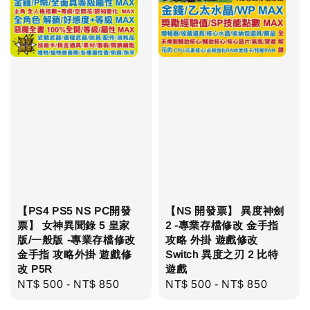
【PS4 PS5 NS PC開發
【NS 開發票】 異度神劍
票】 女神異聞錄 5 皇家
2 -專業存檔修改 金手指
版/一般版 -專業存檔修改
攻略 外掛 遊戲修改
金手指 攻略外掛 遊戲修
Switch 異度之刃 2 比特
改 P5R
遊戲
Regular
NT$ 500
-
NT$ 850
Regular
NT$ 500
-
NT$ 850
price
price