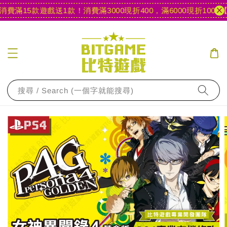
滿15款遊戲送1款！
消費滿3000現折400，滿6000現折1000
【官
搜尋 / Search (一個字就能搜尋)