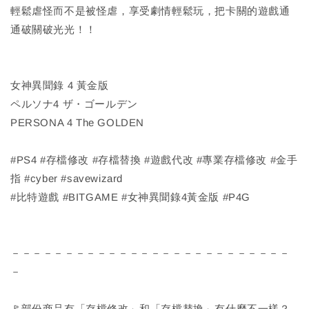
輕鬆虐怪而不是被怪虐，享受劇情輕鬆玩，把卡關的遊戲通
通破關破光光！！
女神異聞錄 4 黃金版
ペルソナ4 ザ・ゴールデン
PERSONA 4 The GOLDEN
#PS4 #存檔修改 #存檔替換 #遊戲代改 #專業存檔修改 #金手
指 #cyber #savewizard
#比特遊戲 #BITGAME #女神異聞錄4黃金版 #P4G
－－－－－－－－－－－－－－－－－－－－－－－－－－
－
🚩部份商品有「存檔修改」和「存檔替換」有什麼不一樣？