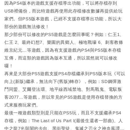
因為PS4版本的遊戲支援存檔導出功能，可以將存檔存到
USB裡備份，而比特遊戲再使用此存檔修改數據再提供給玩
家們。但PS5版本遊戲，已經不支援存檔導出功能，所以大
部份的遊戲無法修改！
那少部份可以修改的PS5遊戲是怎麼回事呢？例如：仁王1、
仁王 2、最終幻想7、樂園的異鄉人、極地戰嚎 6、刺客教條
維京紀元…等遊戲，因為有支援遊戲內PS4與PS5版本存檔
互傳，而這類的遊戲因為版本互通，所以當然就可以修改
囉！
再來是大部份PS5遊戲支援PS4存檔繼承到PS5版本玩《可以
向上(新版)繼承，無法向下(舊版)轉存》，例如：SD鋼彈激
鬥同盟、艾爾登法環、地平線西域禁地、對馬戰鬼、電馭叛
客2077…等遊戲，所以常見的PS5遊戲是使用存檔替換的方
式來服務玩家們。
最後一種遊戲類型則是只能在PS5玩，而且不支援繼承PS4
存檔，例如：The Last of Us Part I(最後生還者一部曲)、人
中之龍7光與闇的去向、黑街聖徒、鬼滅之刃火之神血風譚…