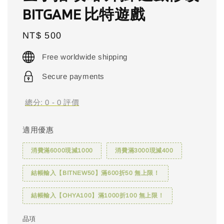
BITGAME 比特遊戲
Regular
NT$ 500
price
Free worldwide shipping
Secure payments
總分:
0
-
0
評價
適用優惠
消費滿6000現減1000
消費滿3000現減400
結帳輸入【BITNEW50】滿600折50 無上限！
結帳輸入【OHYA100】滿1000折100 無上限！
品項