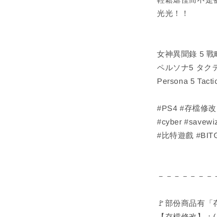
光光！！
女神異聞錄 5 
ペルソナ5 タク
Persona 5 Tacti
#PS4 #存檔修
#cyber #savewi
#比特遊戲 #BITG
－－－－－－－
🚩部份商品有
【存檔修改】：