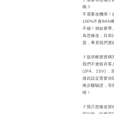
嗎？
不需要改機唷！
100%不會BA
不碰！例如賽季
為您修改，目前
題，畢竟我們賣
🚩提供帳號密碼
我們不會留存客
(2FA、2SV
過此設定需要你
兩步驟驗證，等
唷！
🚩我只想修改
可以的，玩家可