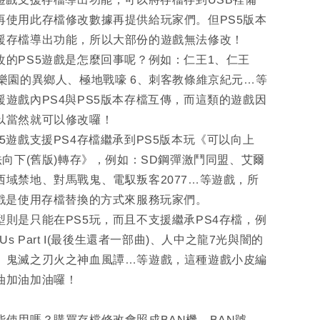
再使用此存檔修改數據再提供給玩家們。但PS5版本
援存檔導出功能，所以大部份的遊戲無法修改！
改的PS5遊戲是怎麼回事呢？例如：仁王1、仁王
、樂園的異鄉人、極地戰嚎 6、刺客教條維京紀元…等
援遊戲內PS4與PS5版本存檔互傳，而這類的遊戲因
以當然就可以修改囉！
5遊戲支援PS4存檔繼承到PS5版本玩《可以向上
法向下(舊版)轉存》，例如：SD鋼彈激鬥同盟、艾爾
西域禁地、對馬戰鬼、電馭叛客2077…等遊戲，所
遊戲是使用存檔替換的方式來服務玩家們。
型則是只能在PS5玩，而且不支援繼承PS4存檔，例
 of Us Part I(最後生還者一部曲)、人中之龍7光與闇的
、鬼滅之刃火之神血風譚…等遊戲，這種遊戲小皮編
油加油加油囉！
能使用嗎？購買存檔修改會照成BAN機、BAN號