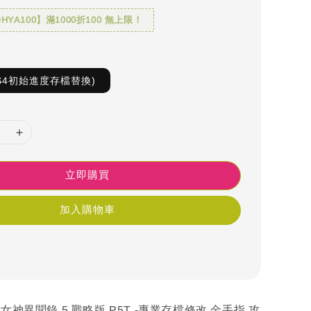
YA100】滿1000折100 無上限！
PS4初始進度存檔替換)
立即購買
加入購物車
 女神異聞錄 5 戰略版 P5T -專業存檔修改 金手指 攻