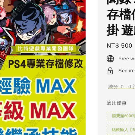
存檔
掛 遊
Regular
NT$ 500
price
Free w
Secure
總分:
0
-
0
適用優惠
消費滿6000
結帳輸入【BI