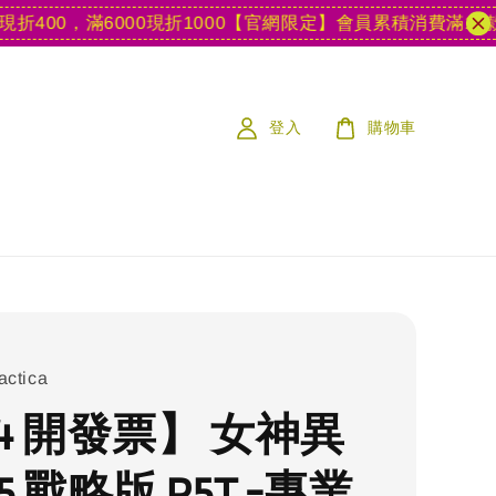
00，滿6000現折1000
【官網限定】會員累積消費滿15款遊戲
登入
購物車
actica
4 開發票】 女神異
5 戰略版 P5T -專業