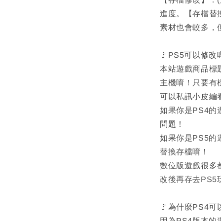
進度。【存檔替
素材也會較多，
🚩PS5可以修改
本站遊戲商品標題打的
主機唷！只要有
可以私訊小皮編
如果你是PS4的
問題！
如果你是PS5的
替換存檔唷！
數位版遊戲很多
改後再存去PS5
🚩為什麼PS4
因為PS4版本