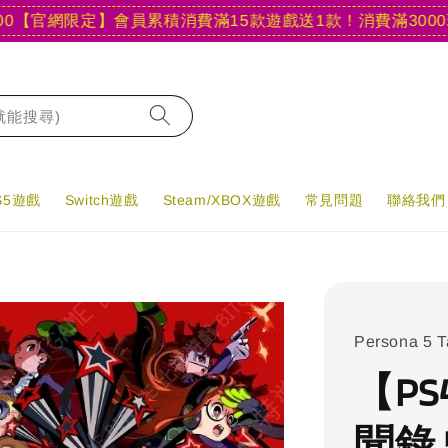
官網限定】會員累積消費滿15款遊戲送1款！
消費滿3000現折4
字就能搜尋)
PS5遊戲
Switch遊戲
Steam/XBOX遊戲
常見問題
聯絡我們
Persona 5 T
【PS
聞錄 