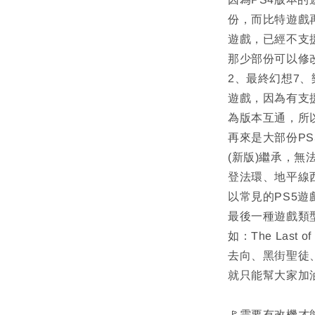
份，而比特遊戲
遊戲，已經不支
那少部份可以修
2、最終幻想7
遊戲，因為有支
為版本互通，所
再來是大部份PS
(新版)繼承，無
登法環、地平線
以常見的PS5
最後一種遊戲類
如：The Last
去向、黑街聖徒
就只能幫大家加
🚩需要有改機才