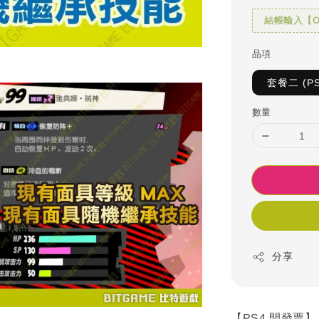
結帳輸入【OH
品項
套餐二 (
數量
分享
【PS4 開發票】