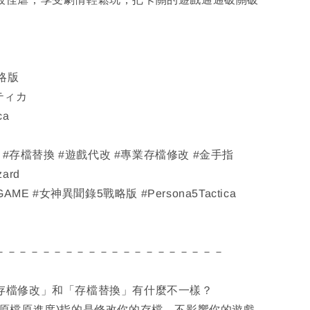
戰略版
ティカ
ca
改 #存檔替換 #遊戲代改 #專業存檔修改 #金手指
zard
AME #女神異聞錄5戰略版 #Persona5Tactica
－－－－－－－－－－－－－－－－－－－－
「存檔修改」和「存檔替換」有什麼不一樣？
(原檔原進度)指的是修改你的存檔，不影響你的遊戲