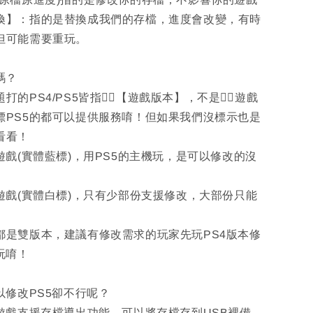
換】：指的是替換成我們的存檔，進度會改變，有時
但可能需要重玩。
嗎？
PS4/PS5皆指🙆‍♂️【遊戲版本】，不是🙅‍♂️遊戲
標PS5的都可以提供服務唷！但如果我們沒標示也是
看看！
遊戲(實體藍標)，用PS5的主機玩，是可以修改的沒
遊戲(實體白標)，只有少部份支援修改，大部份只能
都是雙版本，建議有修改需求的玩家先玩PS4版本修
玩唷！
可以修改PS5卻不行呢？
的遊戲支援存檔導出功能，可以將存檔存到USB裡備