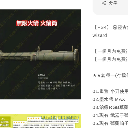
分享
【PS4】 惡靈古堡
wizard
【一個月內免費
【一個月內免費
★★套餐一(存檔
01.重置 小刀使
02.墨水帶 MAX
03.治療RGB草
04.現有 武器子彈
05.現有 彈藥箱