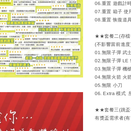
06.重置 遊戲計
07.重置 箱子 使
08.重置 恢復道
★★套餐二(存檔
(不影響當前進度
01.無限子彈 武
02.無限子彈 LE 
03.無限子彈 機
04.無限火箭 火
05.無限 小刀
06. Extra 模
★★套餐三(跳盃
有獎盃需求者(有