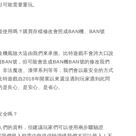
但可能需要重玩。
能使用嗎？購買存檔修改會照成BAN機、BAN號
改機風險大這由我們來承擔。比特遊戲不會誇大口說
N機BAN號，但可能會造成BAN機BAN號的修改我們
、非法魔改、漆彈系列等等，我們會以最安全的方式
比特遊戲自2018年開業以來還沒遇到玩家遇到此問
的是良心、是安心、是省心。
安全嗎？
人們的資料，但建議玩家們可以使用兩步驟驗證
) ，當我們登入時需由您提供驗證碼我們才可以登入！不