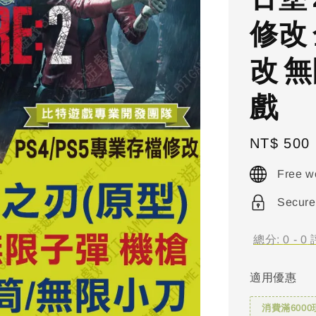
修改
改 無
戲
Regular
NT$ 500
price
Free w
Secure
總分:
0
-
0
適用優惠
消費滿6000