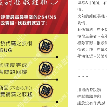
里昂S甘迺迪 -
情。
火熱的緋紅英雄 
劇情。
勤儉節約 - 在
極簡主義者 - 
根除害獸 - 摧
低碳足跡 - 在單
學海無涯 - 閱
－－－－－－－
－－－
用過的都說讚
輕鬆體驗遊戲
讓您沒有作業感