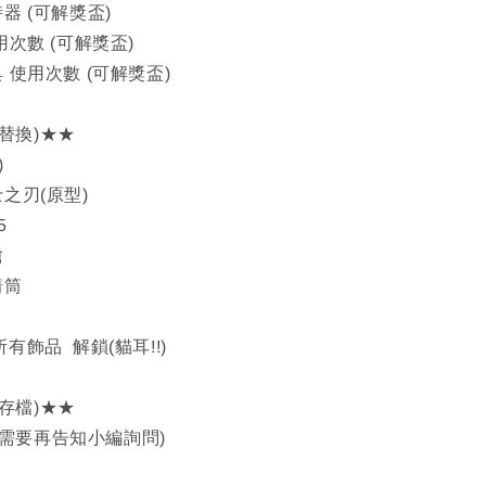
時器 (可解獎盃)
用次數 (可解獎盃)
具 使用次數 (可解獎盃)
替換)★★
)
士之刃(原型)
5
槍
箭筒
式 所有飾品 解鎖(貓耳!!)
存檔)★★
需要再告知小編詢問)