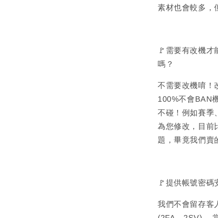
素材也會較多，
🚩需要有改機才
嗎？
不需要改機唷！
100%不會BA
不碰！例如賽季
為您修改，目前
題，畢竟我們賣
🚩提供帳號密碼
我們不會留存客
(2FA、2SV