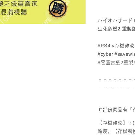
バイオハザード RE:2
生化危機2 重製
#PS4 #存檔修
#cyber #savewi
#惡靈古堡2重製版 
－－－－－－－
－－－－－－－
🚩部份商品有
【存檔修改】：
進度。【存檔替