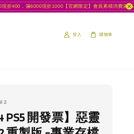
00，滿6000現折1000
【官網限定】會員累積消費滿15款遊戲
登入
購物車
l 2
4 PS5 開發票】惡靈
2 重製版 -專業存檔