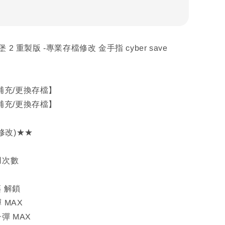
 2 重製版 -專業存檔修改 金手指 cyber save
補充/更換存檔】
補充/更換存檔】
修改)★★
用次數
藥 解鎖
 MAX
子彈 MAX