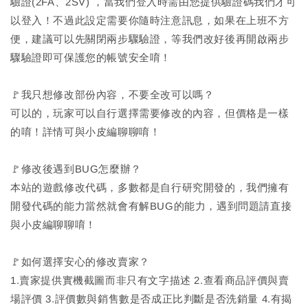
驗證(2FA、2SV) ，當我們登入時需由您提供驗證碼我們才可
以登入！不過此設定需要你隨時注意訊息，如果在上班不方
便，建議可以先關閉兩步驟驗證，等我們改好後再開啟兩步
驟驗證即可保護您的帳號安全唷！
🚩我只想修改部份內容，不要全改可以嗎？
可以的，玩家可以自行選擇需要修改的內容，但價格是一樣
的唷！詳情可與小皮編聊聊唷！
🚩修改後遇到BUG怎麼辦？
本站的遊戲修改代碼，多數都是自行研究開發的，我們擁有
開發代碼的能力當然就會有解BUG的能力，遇到問題請直接
與小皮編聊聊唷！
🚩如何選擇安心的修改賣家？
1.賣家提供實機截圖而非只有文字描述 2.查看商品評價與賣
場評價 3.評價數與銷售數是否成正比判斷是否洗銷量 4.有揭