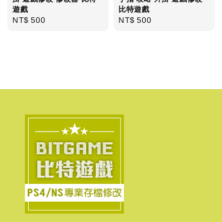
遊戲
比特遊戲
Regular
NT$ 500
Regular
NT$ 500
price
price