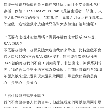
最後一種遊戲類型則是只能在PS5玩，而且不支援繼承PS4
存檔，例如：The Last of Us Part I(最後生還者一部曲)、人
中之龍7光與闇的去向、黑街聖徒、鬼滅之刃火之神血風譚…
等遊戲，這種遊戲小皮編就只能幫大家加油加油加油囉！
🚩需要有改機才能使用嗎？購買存檔修改會照成BAN機、
BAN號嗎？
不需要改機唷！改機風險大這由我們來承擔。比特遊戲不會
誇大口說100%不會BAN機BAN號，但可能會造成BAN機
BAN號的修改我們不碰！例如賽季、非法魔改、漆彈系列等
等，我們會以最安全的方式為您修改，目前比特遊戲自2018
年開業以來還沒遇到玩家遇到此問題，畢竟我們賣的是良
心、是安心、是省心。
🚩提供帳號密碼安全嗎？
我們不會留存客人們的資料，但建議玩家們可以使用兩步驟