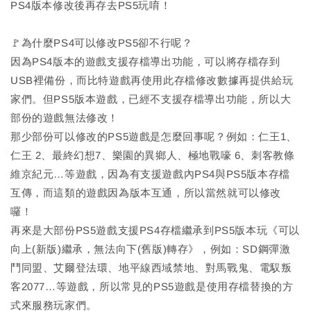
PS4版本修改後再存去PS5玩唷！
🚩為什麼PS4可以修改PS5卻不行呢？
因為PS4版本的遊戲支援存檔導出功能，可以將存檔存到
USB裡備份，而比特遊戲再使用此存檔修改數據再提供給玩
家們。但PS5版本遊戲，已經不支援存檔導出功能，所以大
部份的遊戲無法修改！
那少部份可以修改的PS5遊戲是怎麼回事呢？例如：仁王1、
仁王 2、最終幻想7、樂園的異鄉人、極地戰嚎 6、刺客教條
維京紀元…等遊戲，因為有支援遊戲內PS4與PS5版本存檔
互傳，而這類的遊戲因為版本互通，所以當然就可以修改
囉！
再來是大部份PS5遊戲支援PS4存檔繼承到PS5版本玩《可以
向上(新版)繼承，無法向下(舊版)轉存》，例如：SD鋼彈激
鬥同盟、艾爾登法環、地平線西域禁地、對馬戰鬼、電馭叛
客2077…等遊戲，所以常見的PS5遊戲是使用存檔替換的方
式來服務玩家們。