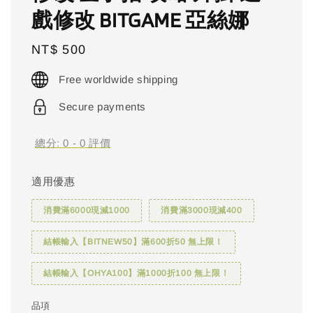
戲修改 BITGAME 亞絲娜
Regular
NT$ 500
price
Free worldwide shipping
Secure payments
總分:
0
-
0
評價
適用優惠
消費滿6000現減1000
消費滿3000現減400
結帳輸入【BITNEW50】滿600折50 無上限！
結帳輸入【OHYA100】滿1000折100 無上限！
品項