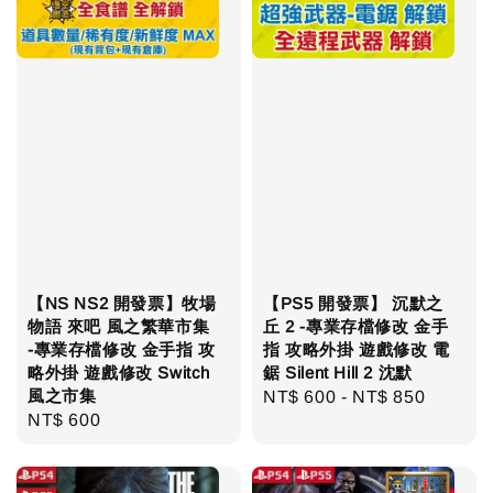
【NS NS2 開發票】牧場
【PS5 開發票】 沉默之
物語 來吧 風之繁華市集
丘 2 -專業存檔修改 金手
-專業存檔修改 金手指 攻
指 攻略外掛 遊戲修改 電
略外掛 遊戲修改 Switch
鋸 Silent Hill 2 沈默
風之市集
Regular
NT$ 600
-
NT$ 850
Regular
NT$ 600
price
price