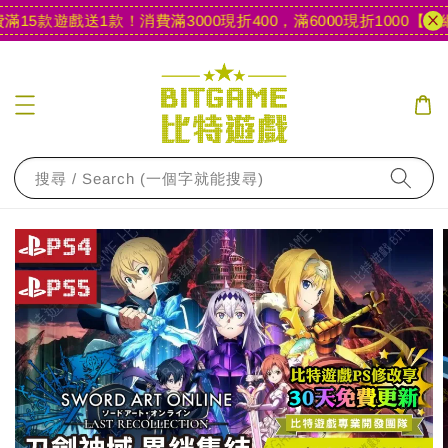
5款遊戲送1款！
消費滿3000現折400，滿6000現折1000
【官網限
搜尋 / Search (一個字就能搜尋)