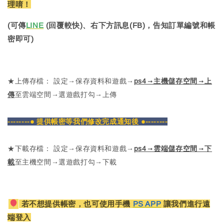
理唷！
(可傳
LINE
(回覆較快)、右下方訊息(FB)，告知訂單編號和帳
密即可)
★上傳存檔： 設定→保存資料和遊戲→
ps4→主機儲存空間→上
傳
至雲端空間→選遊戲打勾→上傳
--------● 提供帳密等我們修改完成通知後 ●--------
★下載存檔： 設定→保存資料和遊戲→
ps4→雲端儲存空間→下
載
至主機空間→選遊戲打勾→下載
若不想提供帳密，也可使用手機
PS APP
讓我們進行遠
端登入