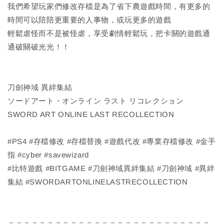
我們希望玩家們修改存檔是為了省下農遊戲時間，有更多的
時間可以陪陪更重要的人事物，或玩更多的遊戲
輕鬆虐怪而不是被怪虐，享受劇情輕鬆玩，把卡關的遊戲通
通破關破光光！！
刀劍神域 異絆集結
ソードアート・オンライン ラスト リコレクション
SWORD ART ONLINE LAST RECOLLECTION
#PS4 #存檔修改 #存檔替換 #遊戲代改 #專業存檔修改 #金手
指 #cyber #savewizard
#比特遊戲 #BITGAME #刀劍神域異絆集結 #刀劍神域 #異絆
集結 #SWORDARTONLINELASTRECOLLECTION
－－－－－－－－－－－－－－－－－－－－－－－－－－