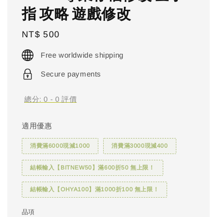
指 攻略 遊戲修改
Regular
NT$ 500
price
Free worldwide shipping
Secure payments
總分:
0
-
0
評價
適用優惠
消費滿6000現減1000
消費滿3000現減400
結帳輸入【BITNEW50】滿600折50 無上限！
結帳輸入【OHYA100】滿1000折100 無上限！
品項