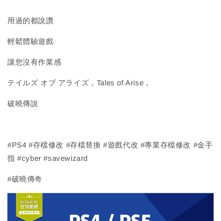
用過的都說讚
輕鬆體驗遊戲
讓您沒有作業感
テイルズ オブ アライズ，Tales of Arise，
破曉傳說
#PS4 #存檔修改 #存檔替換 #遊戲代改 #專業存檔修改 #金手
指 #cyber #savewizard
#破曉傳奇