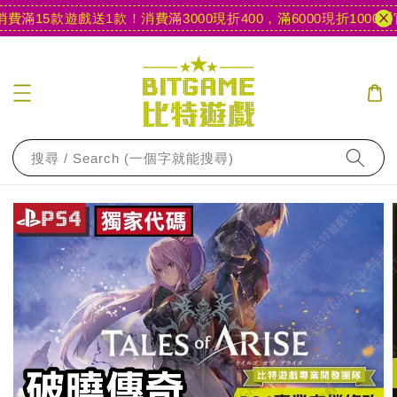
滿15款遊戲送1款！
消費滿3000現折400，滿6000現折1000
【官
搜尋 / Search (一個字就能搜尋)