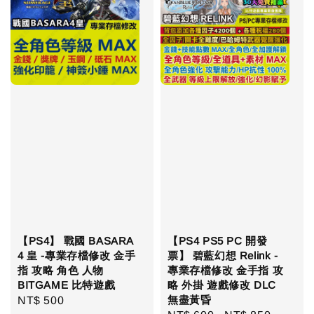
【PS4】 戰國 BASARA
【PS4 PS5 PC 開發
4 皇 -專業存檔修改 金手
票】 碧藍幻想 Relink -
指 攻略 角色 人物
專業存檔修改 金手指 攻
BITGAME 比特遊戲
略 外掛 遊戲修改 DLC
無盡黃昏
Regular
NT$ 500