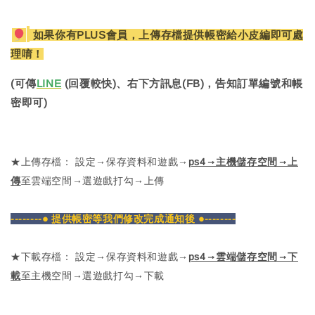
如果你有PLUS會員，上傳存檔提供帳密給小皮編即可處
理唷！
(可傳
LINE
(回覆較快)、右下方訊息(FB)，告知訂單編號和帳
密即可)
★上傳存檔： 設定→保存資料和遊戲→
ps4→主機儲存空間→上
傳
至雲端空間→選遊戲打勾→上傳
--------● 提供帳密等我們修改完成通知後 ●--------
★下載存檔： 設定→保存資料和遊戲→
ps4→雲端儲存空間→下
載
至主機空間→選遊戲打勾→下載