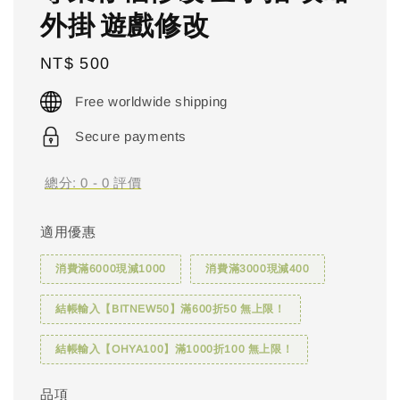
外掛 遊戲修改
Regular
NT$ 500
price
Free worldwide shipping
Secure payments
總分:
0
-
0
評價
適用優惠
消費滿6000現減1000
消費滿3000現減400
結帳輸入【BITNEW50】滿600折50 無上限！
結帳輸入【OHYA100】滿1000折100 無上限！
品項