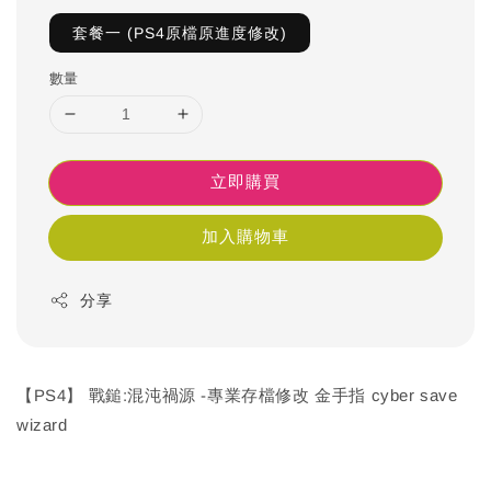
套餐一 (PS4原檔原進度修改)
數量
立即購買
加入購物車
分享
【PS4】 戰鎚:混沌禍源 -專業存檔修改 金手指 cyber save
wizard