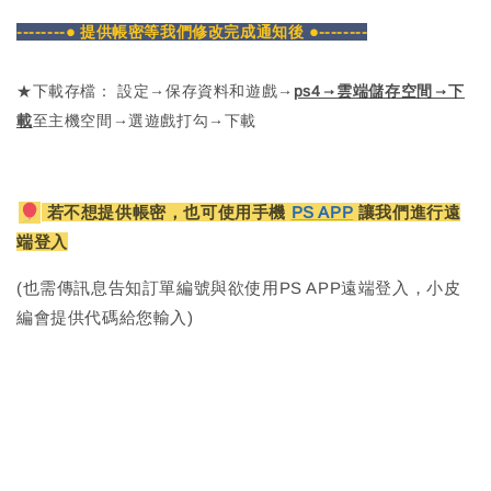
--------● 提供帳密等我們修改完成通知後 ●--------
★下載存檔： 設定→保存資料和遊戲→
ps4→雲端儲存空間→下
載
至主機空間→選遊戲打勾→下載
若不想提供帳密，也可使用手機
PS APP
讓我們進行遠
端登入
(也需傳訊息告知訂單編號與欲使用PS APP遠端登入，小皮
編會提供代碼給您輸入)