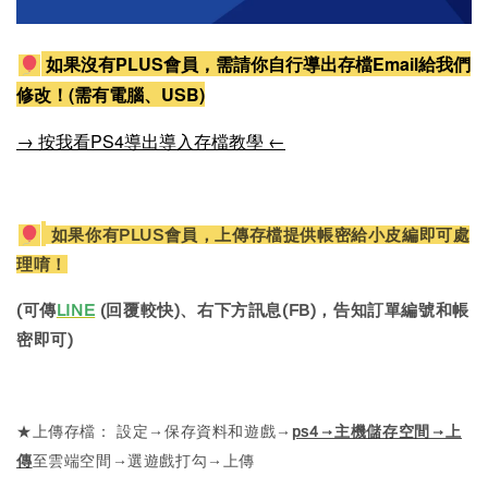
如果沒有PLUS會員，需請你自行導出存檔Email給我們
修改！(需有電腦、USB)
→ 按我看PS4導出導入存檔教學 ←
如果你有PLUS會員，上傳存檔提供帳密給小皮編即可處
理唷！
(可傳
LINE
(回覆較快)、右下方訊息(FB)，告知訂單編號和帳
密即可)
★上傳存檔： 設定→保存資料和遊戲→
ps4→主機儲存空間→上
傳
至雲端空間→選遊戲打勾→上傳