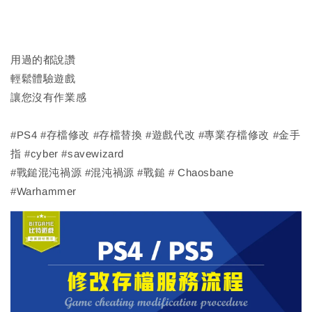
用過的都說讚
輕鬆體驗遊戲
讓您沒有作業感
#PS4 #存檔修改 #存檔替換 #遊戲代改 #專業存檔修改 #金手
指 #cyber #savewizard
#戰鎚混沌禍源 #混沌禍源 #戰鎚 # Chaosbane
#Warhammer