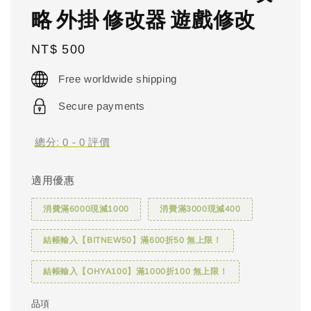
略 外掛 修改器 遊戲修改
Regular
NT$ 500
price
Free worldwide shipping
Secure payments
總分:
0
-
0
評價
適用優惠
消費滿6000現減1000
消費滿3000現減400
結帳輸入【BITNEW50】滿600折50 無上限！
結帳輸入【OHYA100】滿1000折100 無上限！
品項