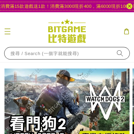
費滿15款遊戲送1款！
消費滿3000現折400，滿6000現折1000
【
搜尋 / Search (一個字就能搜尋)