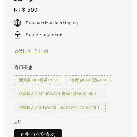
Regular
NT$ 500
price
Free worldwide shipping
Secure payments
總分:
0
-
0
評價
適用優惠
消費滿6000現減1000
消費滿3000現減400
結帳輸入【BITNEW50】滿600折50 無上限！
結帳輸入【OHYA100】滿1000折100 無上限！
品項
套餐一(存檔修改)