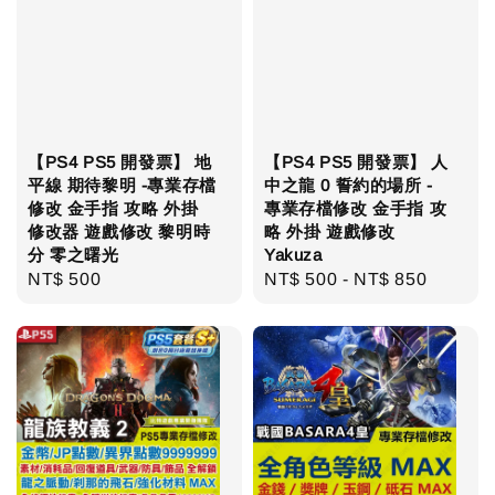
【PS4 PS5 開發票】 地
【PS4 PS5 開發票】 人
平線 期待黎明 -專業存檔
中之龍 0 誓約的場所 -
修改 金手指 攻略 外掛
專業存檔修改 金手指 攻
修改器 遊戲修改 黎明時
略 外掛 遊戲修改
分 零之曙光
Yakuza
Regular
NT$ 500
Regular
NT$ 500
-
NT$ 850
price
price