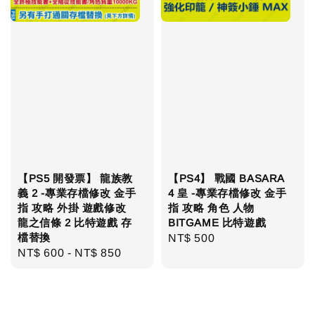
【PS5 開發票】 龍族教
【PS4】 戰國 BASARA
義 2 -專業存檔修改 金手
4 皇 -專業存檔修改 金手
指 攻略 外掛 遊戲修改
指 攻略 角色 人物
龍之信條 2 比特遊戲 存
BITGAME 比特遊戲
檔替換
Regular
NT$ 500
Regular
NT$ 600
-
NT$ 850
price
price