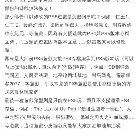
部份的遊戲無法修改！
那少部份可以修改的PS5遊戲是怎麼回事呢？例如：仁王1、
仁王 2、最終幻想7、樂園的異鄉人、極地戰嚎 6、刺客教條
維京紀元…等遊戲，因為有支援遊戲內PS4與PS5版本存檔
互傳，而這類的遊戲因為版本互通，所以當然就可以修改
囉！
再來是大部份PS5遊戲支援PS4存檔繼承到PS5版本玩《可以
向上(新版)繼承，無法向下(舊版)轉存》，例如：SD鋼彈激
鬥同盟、艾爾登法環、地平線西域禁地、對馬戰鬼、電馭叛
客2077…等遊戲，所以常見的PS5遊戲是使用存檔替換的方
式來服務玩家們。
最後一種遊戲類型則是只能在PS5玩，而且不支援繼承PS4
存檔，例如：The Last of Us Part I(最後生還者一部曲)、人
中之龍7光與闇的去向、黑街聖徒、鬼滅之刃火之神血風譚…
等遊戲，這種遊戲小皮編就只能幫大家加油加油加油囉！