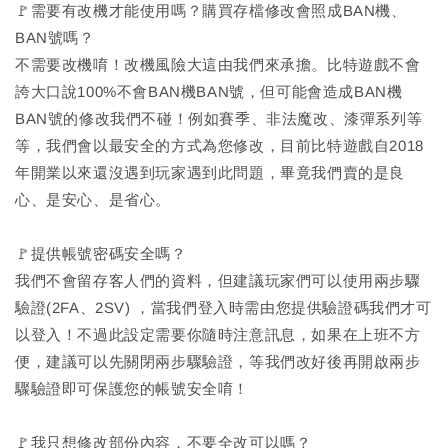
🚩需要有改機才能使用嗎？購買存檔修改會照成BAN機、
BAN號嗎？
不需要改機唷！改機風險大這由我們來承擔。比特遊戲不會
誇大口說100%不會BAN機BAN號，但可能會造成BAN機
BAN號的修改我們不碰！例如賽季、非法魔改、漆彈系列等
等，我們會以最安全的方式為您修改，目前比特遊戲自2018
年開業以來還沒遇到玩家遇到此問題，畢竟我們賣的是良
心、是安心、是省心。
🚩提供帳號密碼安全嗎？
我們不會留存客人們的資料，但建議玩家們可以使用兩步驟
驗證(2FA、2SV) ，當我們登入時需由您提供驗證碼我們才可
以登入！不過此設定需要你隨時注意訊息，如果在上班不方
便，建議可以先關閉兩步驟驗證，等我們改好後再開啟兩步
驟驗證即可保護您的帳號安全唷！
🚩我只想修改部份內容，不要全改可以嗎？