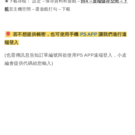
★下載存檔： 設定→保存資料和遊戲→
ps4→雲端儲存空間→下
載
至主機空間→選遊戲打勾→下載
若不想提供帳密，也可使用手機
PS APP
讓我們進行遠
端登入
(也需傳訊息告知訂單編號與欲使用PS APP遠端登入，小皮
編會提供代碼給您輸入)