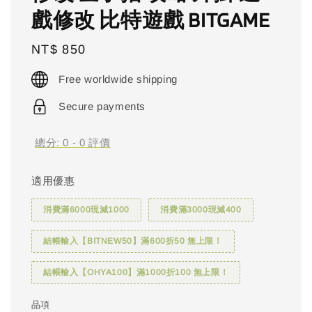
戲修改 比特遊戲 BITGAME
Regular
NT$ 850
price
Free worldwide shipping
Secure payments
總分:
0
-
0
評價
適用優惠
消費滿6000現減1000
消費滿3000現減400
結帳輸入【BITNEW50】滿600折50 無上限！
結帳輸入【OHYA100】滿1000折100 無上限！
品項