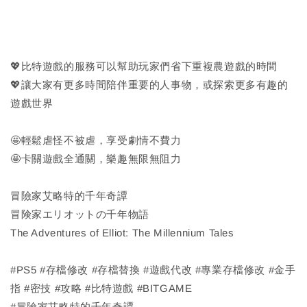
💖比特遊戲的服務可以幫助玩家們省下重複農遊戲的時間
💖讓大家有更多時間陪伴重要的人事物，或探索更多有趣的
遊戲世界
🤩輕鬆虐怪不被虐，享受劇情不費力
🤩卡關遊戲全通關，樂趣無限無阻力
冒險家艾略特的千年奇譚
冒険家エリオットの千年物語
The Adventures of Elliot: The Millennium Tales
#PS5 #存檔修改 #存檔替換 #遊戲代改 #專業存檔修改 #金手
指 #密技 #攻略 #比特遊戲 #BITGAME
#冒險家艾略特的千年奇譚