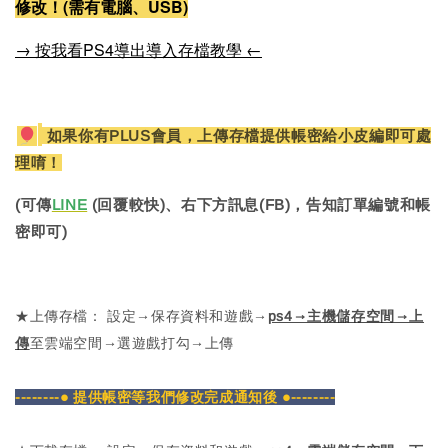
修改！(需有電腦、USB)
→ 按我看PS4導出導入存檔教學 ←
如果你有PLUS會員，上傳存檔提供帳密給小皮編即可處
理唷！
(可傳
LINE
(回覆較快)、右下方訊息(FB)，告知訂單編號和帳
密即可)
★上傳存檔： 設定→保存資料和遊戲→
ps4→主機儲存空間→上
傳
至雲端空間→選遊戲打勾→上傳
--------● 提供帳密等我們修改完成通知後 ●--------