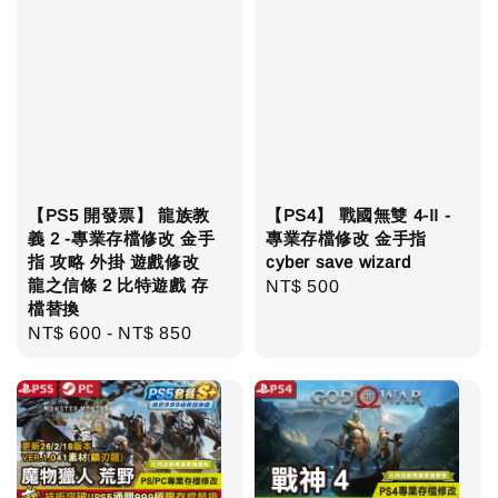
【PS5 開發票】 龍族教
【PS4】 戰國無雙 4-II -
義 2 -專業存檔修改 金手
專業存檔修改 金手指
指 攻略 外掛 遊戲修改
cyber save wizard
龍之信條 2 比特遊戲 存
Regular
NT$ 500
檔替換
price
Regular
NT$ 600
-
NT$ 850
price