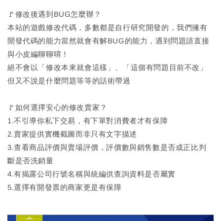
🚩修改後遇到BUG怎麼辦？
本站的遊戲修改代碼，多數都是自行研究開發的，我們擁有
開發代碼的能力當然就會有解BUG的能力，遇到問題請直接
與小皮編聊聊唷！
絕不會以「修改本來就會這樣」、「這個有問題目前不改」
但又不說是什麼問題等等的話術帶過
🚩如何選擇安心的修改賣家？
1.不引導你私下交易，有下單對消費者才有保障
2.賣家提供實機截圖而非只有文字描述
3.查看商品評價與賣場評價，評價數與銷售數是否成正比判
斷是否洗銷量
4.有揭露公司行號名稱與統編供查詢資料是否屬實
5.選擇有開發票的商家更是有保障