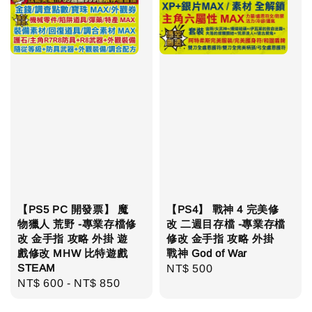
【PS5 PC 開發票】 魔
【PS4】 戰神 4 完美修
物獵人 荒野 -專業存檔修
改 二週目存檔 -專業存檔
改 金手指 攻略 外掛 遊
修改 金手指 攻略 外掛
戲修改 MHW 比特遊戲
戰神 God of War
STEAM
Regular
NT$ 500
Regular
NT$ 600
-
NT$ 850
price
price