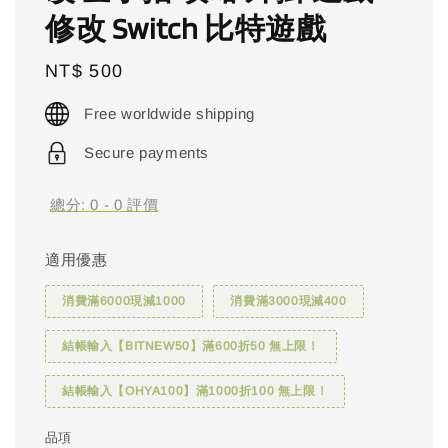
修改 Switch 比特遊戲
Regular
NT$ 500
price
Free worldwide shipping
Secure payments
總分:
0
-
0
評價
適用優惠
消費滿6000現減1000
消費滿3000現減400
結帳輸入【BITNEW50】滿600折50 無上限！
結帳輸入【OHYA100】滿1000折100 無上限！
品項