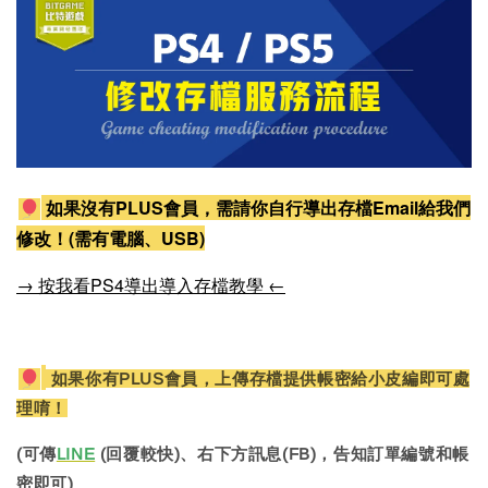
如果沒有PLUS會員，需請你自行導出存檔Email給我們
修改！(需有電腦、USB)
→ 按我看PS4導出導入存檔教學 ←
如果你有PLUS會員，上傳存檔提供帳密給小皮編即可處
理唷！
(可傳
LINE
(回覆較快)、右下方訊息(FB)，告知訂單編號和帳
密即可)