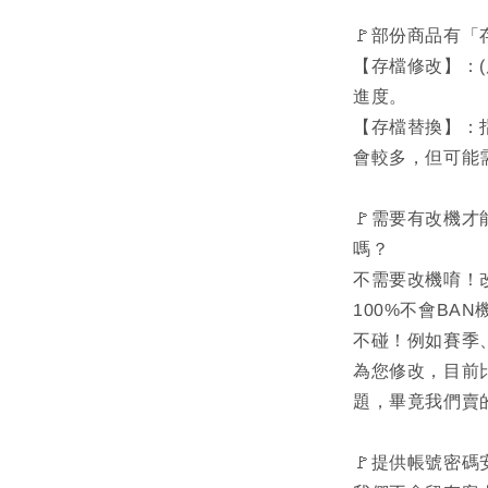
🚩部份商品有
【存檔修改】：
進度。
【存檔替換】：
會較多，但可能
🚩需要有改機才
嗎？
不需要改機唷！
100%不會BA
不碰！例如賽季
為您修改，目前
題，畢竟我們賣
🚩提供帳號密碼