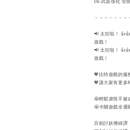
06.武器強化 全
－－－－－－－
📢 太狂啦！ 
遊戲！
📢 太狂啦！ 
遊戲！
💖比特遊戲的
💖讓大家有更
🤩輕鬆虐怪不
🤩卡關遊戲全
百劍討妖傳綺譚