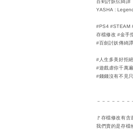
百剣討妖伝綺譚
YASHA : Legend
#PS4 #STEA
存檔修改 #金手指 
#百劍討妖傳綺譚 
#人生多美好拒
#遊戲虐你千萬
#錢錢沒有不見
－－－－－－－
🚩存檔修改有含
我們賣的是存檔