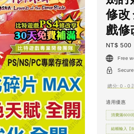
修改 
戲修改 
Regular
NT$ 500
price
Free w
Secure
總分:
0
-
0
適用優惠
消費滿6000
結帳輸入【BI