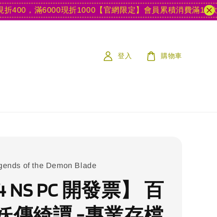
0，滿6000現折1000
【官網限定】會員累積消費滿15款遊戲
登入
購物車
gends of the Demon Blade
4 NS PC 開發票】 百
妖傳綺譚 -專業存檔