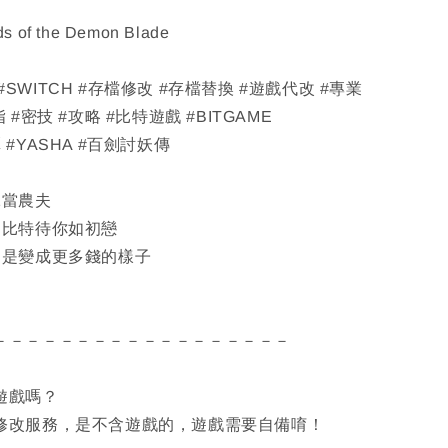
s of the Demon Blade
M #SWITCH #存檔修改 #存檔替換 #遊戲代改 #專業
#密技 #攻略 #比特遊戲 #BITGAME
#YASHA #百劍討妖傳
絕當農夫
遍比特待你如初戀
只是變成更多錢的樣子
－－－－－－－－－－－－－－－－－－
遊戲嗎？
修改服務，是不含遊戲的，遊戲需要自備唷！