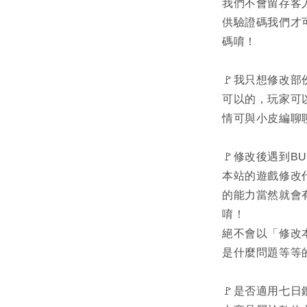
我們不會留存客
供驗證碼我們才
碼唷！
🚩我只想修改
可以的，玩家可
情可與小皮編聊
🚩修改後遇到B
本站的遊戲修改
的能力當然就會
唷！
絕不會以「修改
是什麼問題等等
🚩是否適用七