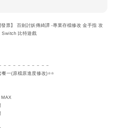
C 開發票】 百劍討妖傳綺譚 -專業存檔修改 金手指 攻
Switch 比特遊戲
－－－－－－－－－－－
PC套餐一(原檔原進度修改)⭐⭐
 MAX
開
開