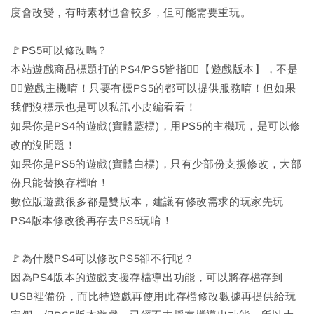
度會改變，有時素材也會較多，但可能需要重玩。
🚩PS5可以修改嗎？
本站遊戲商品標題打的PS4/PS5皆指🙆‍♂️【遊戲版本】，不是
🙅‍♂️遊戲主機唷！只要有標PS5的都可以提供服務唷！但如果
我們沒標示也是可以私訊小皮編看看！
如果你是PS4的遊戲(實體藍標)，用PS5的主機玩，是可以修
改的沒問題！
如果你是PS5的遊戲(實體白標)，只有少部份支援修改，大部
份只能替換存檔唷！
數位版遊戲很多都是雙版本，建議有修改需求的玩家先玩
PS4版本修改後再存去PS5玩唷！
🚩為什麼PS4可以修改PS5卻不行呢？
因為PS4版本的遊戲支援存檔導出功能，可以將存檔存到
USB裡備份，而比特遊戲再使用此存檔修改數據再提供給玩