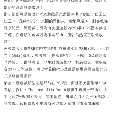
家們。但PS5版本遊戲，已經不支援存檔導出功能，所以大
部份的遊戲無法修改！
那少部份可以修改的PS5遊戲是怎麼回事呢？例如：仁王1、
仁王 2、最終幻想7、樂園的異鄉人、極地戰嚎 6、刺客教條
維京紀元…等遊戲，因為有支援遊戲內PS4與PS5版本存檔
互傳，而這類的遊戲因為版本互通，所以當然就可以修改
囉！
再來是大部份PS5遊戲支援PS4存檔繼承到PS5版本玩《可以
向上(新版)繼承，無法向下(舊版)轉存》，例如：SD鋼彈激
鬥同盟、艾爾登法環、地平線西域禁地、對馬戰鬼、電馭叛
客2077…等遊戲，所以常見的PS5遊戲是使用存檔替換的方
式來服務玩家們。
最後一種遊戲類型則是只能在PS5玩，而且不支援繼承PS4
存檔，例如：The Last of Us Part I(最後生還者一部曲)、人
中之龍7光與闇的去向、黑街聖徒、鬼滅之刃火之神血風譚…
等遊戲，這種遊戲小皮編就只能幫大家加油加油加油囉！