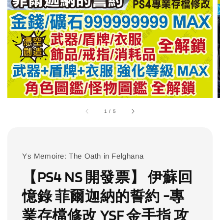
1
/
5
Ys Memoire: The Oath in Felghana
【PS4 NS 開發票】 伊蘇回
憶錄 菲爾迦納的誓約 -專
業存檔修改 YSF 金手指 攻