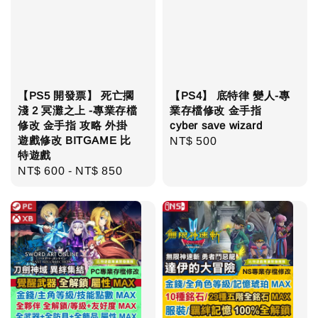
【PS5 開發票】 死亡擱
【PS4】 底特律 變人-專
淺 2 冥灘之上 -專業存檔
業存檔修改 金手指
修改 金手指 攻略 外掛
cyber save wizard
遊戲修改 BITGAME 比
Regular
NT$ 500
特遊戲
price
Regular
NT$ 600
-
NT$ 850
price