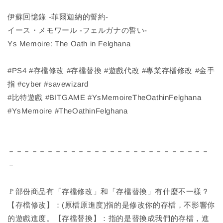
伊蘇回憶錄 -菲爾迦納的誓約-
イース・メモワール -フェルガナの誓い-
Ys Memoire: The Oath in Felghana
#PS4 #存檔修改 #存檔替換 #遊戲代改 #專業存檔修改 #金手
指 #cyber #savewizard
#比特遊戲 #BITGAME #YsMemoireTheOathinFelghana
#YsMemoire #TheOathinFelghana
－－－－－－－－－－－－－－－－－－－－－－－－－－
－
🚩部份商品有「存檔修改」和「存檔替換」有什麼不一樣？
【存檔修改】：(原檔原進度)指的是修改你的存檔，不影響你
的遊戲進度。【存檔替換】：指的是替換成我們的存檔，進