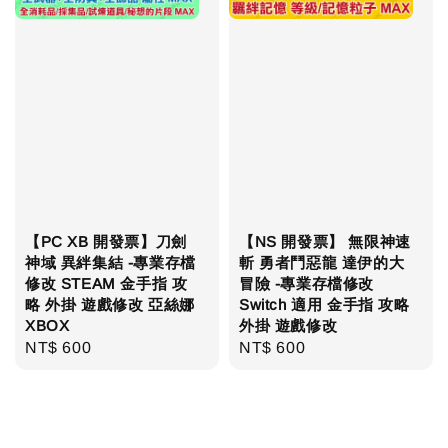
【NS 開發票】 無限神速
【PC XB 開發票】刀劍
斬 勇者鬥惡龍 達伊的大
神域 異絆集結 -專業存檔
冒險 -專業存檔修改
修改 STEAM 金手指 攻
Switch 適用 金手指 攻略
略 外掛 遊戲修改 亞絲娜
外掛 遊戲修改
XBOX
Regular
NT$ 600
Regular
NT$ 600
price
price