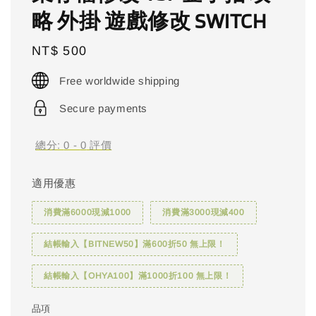
略 外掛 遊戲修改 SWITCH
Regular
NT$ 500
price
Free worldwide shipping
Secure payments
總分:
0
-
0
評價
適用優惠
消費滿6000現減1000
消費滿3000現減400
結帳輸入【BITNEW50】滿600折50 無上限！
結帳輸入【OHYA100】滿1000折100 無上限！
品項