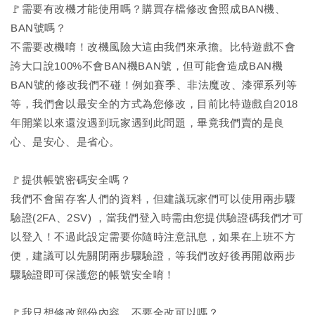
🚩需要有改機才能使用嗎？購買存檔修改會照成BAN機、
BAN號嗎？
不需要改機唷！改機風險大這由我們來承擔。比特遊戲不會
誇大口說100%不會BAN機BAN號，但可能會造成BAN機
BAN號的修改我們不碰！例如賽季、非法魔改、漆彈系列等
等，我們會以最安全的方式為您修改，目前比特遊戲自2018
年開業以來還沒遇到玩家遇到此問題，畢竟我們賣的是良
心、是安心、是省心。
🚩提供帳號密碼安全嗎？
我們不會留存客人們的資料，但建議玩家們可以使用兩步驟
驗證(2FA、2SV) ，當我們登入時需由您提供驗證碼我們才可
以登入！不過此設定需要你隨時注意訊息，如果在上班不方
便，建議可以先關閉兩步驟驗證，等我們改好後再開啟兩步
驟驗證即可保護您的帳號安全唷！
🚩我只想修改部份內容，不要全改可以嗎？