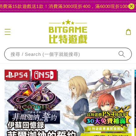
滿15款遊戲送1款！
消費滿3000現折400，滿6000現折1000
【官
搜尋 / Search (一個字就能搜尋)